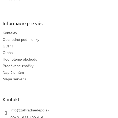
t
i
e
Informácie pre vás
Kontakty
Obchodné podmienky
GDPR
O nás
Hodnotenie obchodu
Predávané značky
Napíšte nám
Mapa serveru
Kontakt
info
@
zahradnedepo.sk
00421 948 400 416