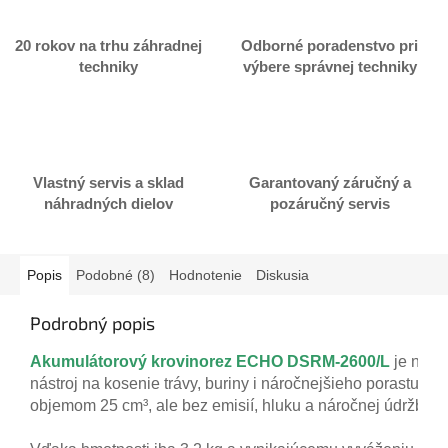
20 rokov na trhu záhradnej
Odborné poradenstvo pri
techniky
výbere správnej techniky
Vlastný servis a sklad
Garantovaný záručný a
náhradných dielov
pozáručný servis
Popis
Podobné (8)
Hodnotenie
Diskusia
Podrobný popis
Akumulátorový krovinorez ECHO DSRM-2600/L
je navr
nástroj na kosenie trávy, buriny i náročnejšieho porastu.
objemom 25 cm³, ale bez emisií, hluku a náročnej údržby.
