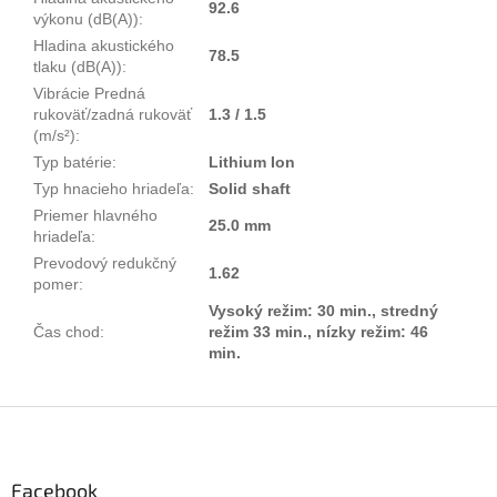
92.6
výkonu (dB(A))
:
Hladina akustického
78.5
tlaku (dB(A))
:
Vibrácie Predná
rukoväť/zadná rukoväť
1.3 / 1.5
(m/s²)
:
Typ batérie
:
Lithium Ion
Typ hnacieho hriadeľa
:
Solid shaft
Priemer hlavného
25.0 mm
hriadeľa
:
Prevodový redukčný
1.62
pomer
:
Vysoký režim: 30 min., stredný
Čas chod
:
režim 33 min., nízky režim: 46
min.
Z
á
p
ä
Facebook