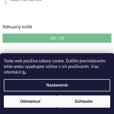
Nákupný košík
0
KS /
€0
Tento web používa súbory cookie. Ďalším prechádzaním
tohto webu vyjadrujete súhlas s ich používaním. Viac
informácií
tu
.
Vytvoril Shoptet
&
Nastavenie
Copyright 2026
Zahradnedepo.sk
. Všetky práva vyhradené.
Upraviť nastavenie cookies
Upozorňujeme zákazníkov, že v období od 27. 07. 2026 do 07.08.
Odmietnuť
Súhlasím
2026 prebehne dovolenka. Expedícia tovaru bude od 10. 08. 2026.