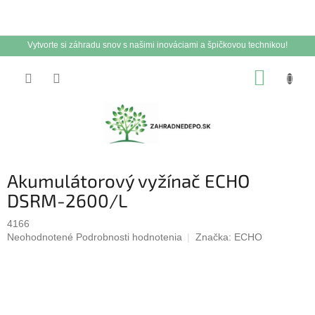
Vytvorte si záhradu snov s našimi inováciami a špičkovou technikou!
Prejsť
NÁKUP
na
obsah
KOŠÍK
Akumulátorový vyžínač ECHO
DSRM-2600/L
4166
Priemerné
Neohodnotené
Podrobnosti hodnotenia
Značka:
ECHO
hodnotenie
produktu
je
0,0
z