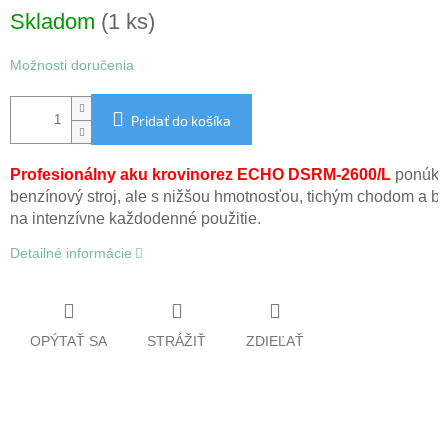
Jednotková
Skladom
(1 ks)
cena:
Možnosti doručenia
Pridať do košíka
Profesionálny aku krovinorez ECHO DSRM-2600/L
 ponúka
benzínový stroj, ale s nižšou hmotnosťou, tichým chodom a bez
na intenzívne každodenné použitie.
Detailné informácie
OPÝTAŤ SA
STRÁŽIŤ
ZDIEĽAŤ