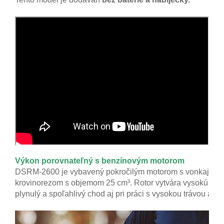
Výkon porovnateľný s benzínovým motorom
DSRM-2600 je vybavený pokročilým motorom s vonkajším ro
krovinorezom s objemom 25 cm³. Rotor vytvára vysokú dyn
plynulý a spoľahlivý chod aj pri práci s vysokou trávou al