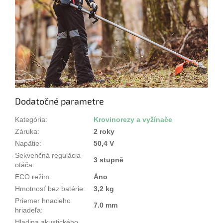
Dodatočné parametre
Kategória
:
Krovinorezy a vyžínače
Záruka
:
2 roky
Napätie
:
50,4 V
Sekvenčná regulácia
3 stupně
otáča
:
ECO režim
:
Áno
Hmotnosť bez batérie
:
3,2 kg
Priemer hnacieho
7.0 mm
hriadeľa
:
Hladina akustického