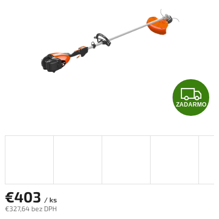
5
hviezdičiek.
Z
ZADARMO
A
D
A
R
M
€403
/ ks
€327,64 bez DPH
O