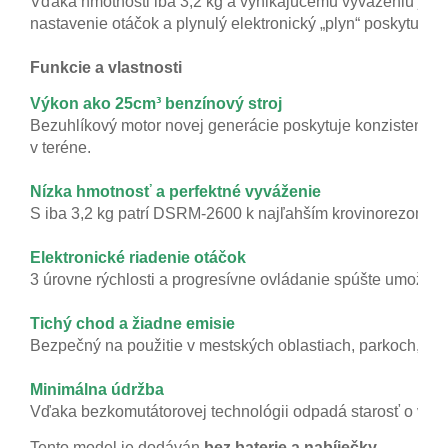
Vďaka hmotnosti iba 3,2 kg a vynikajúcemu vyváženiu je p
nastavenie otáčok a plynulý elektronický „plyn“ poskytujú
Funkcie a vlastnosti
Výkon ako 25cm³ benzínový stroj
Bezuhlíkový motor novej generácie poskytuje konzistentný 
v teréne.

Nízka hmotnosť a perfektné vyváženie
S iba 3,2 kg patrí DSRM-2600 k najľahším krovinorezom vo s
Elektronické riadenie otáčok
3 úrovne rýchlosti a progresívne ovládanie spúšte umožňujú
Bezpečný na použitie v mestských oblastiach, parkoch, u šk
Vďaka bezkomutátorovej technológii odpadá starosť o výmen
Tento model je dodáván
 bez baterie a nabíječky.