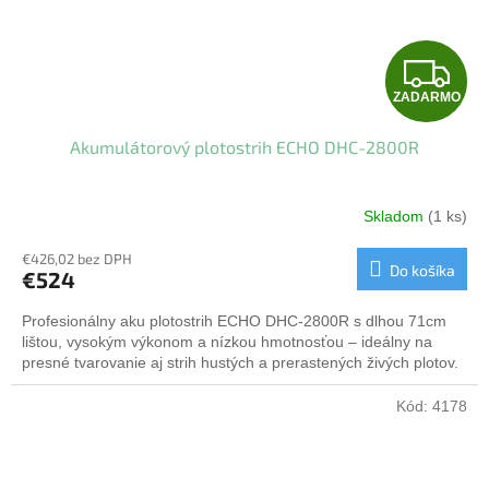
Z
ZADARMO
A
Akumulátorový plotostrih ECHO DHC-2800R
D
A
Skladom
(1 ks)
R
€426,02 bez DPH
Do košíka
€524
M
Profesionálny aku plotostrih ECHO DHC-2800R s dlhou 71cm
O
lištou, vysokým výkonom a nízkou hmotnosťou – ideálny na
presné tvarovanie aj strih hustých a prerastených živých plotov.
Kód:
4178