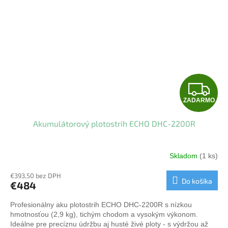
Z
ZADARMO
A
Akumulátorový plotostrih ECHO DHC-2200R
D
A
Skladom
(1 ks)
R
€393,50 bez DPH
Do košíka
€484
M
Profesionálny aku plotostrih ECHO DHC-2200R s nízkou
O
hmotnosťou (2,9 kg), tichým chodom a vysokým výkonom.
Ideálne pre precíznu údržbu aj husté živé ploty - s výdržou až