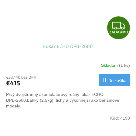
Z
ZADARMO
A
Fukár ECHO DPB-2600
D
A
Skladom
(1 ks)
R
€337,40 bez DPH
Do košíka
€415
M
Prvý dvojstranný akumulátorový ručný fukár ECHO
O
DPB‑2600.Ľahký (2,5kg), tichý a výkonnejší ako benzínové
modely.
Kód:
4190