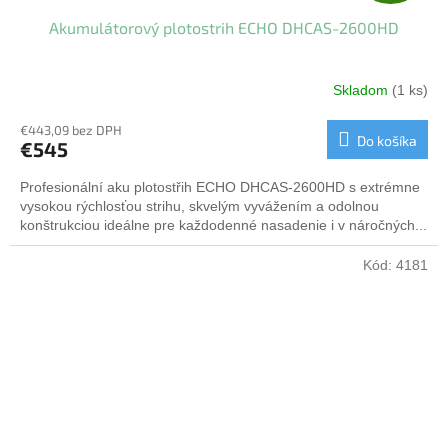
A
Akumulátorový plotostrih ECHO DHCAS-2600HD
D
A
Skladom
(1 ks)
R
€443,09 bez DPH
Do košíka
€545
M
Profesionální aku plotostřih ECHO DHCAS-2600HD s extrémne
O
vysokou rýchlosťou strihu, skvelým vyvážením a odolnou
konštrukciou ideálne pre každodenné nasadenie i v náročných...
Kód:
4181