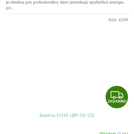
je ideálna pre profesionálov, ktorí potrebujú spoľahlivú energiu
pri...
Kód:
4199
Z
ZADARMO
A
Batéria ECHO LBP-50-125
D
A
Skladom
(1 ks)