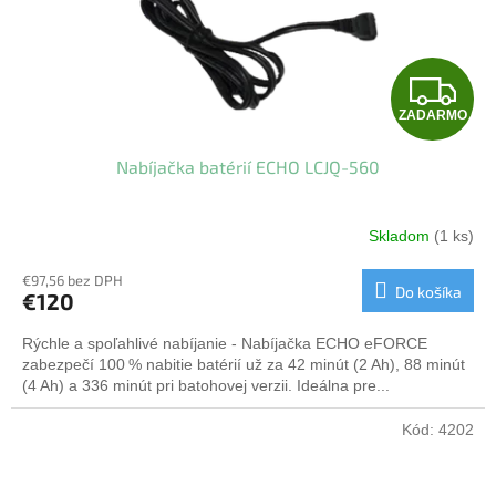
Z
ZADARMO
A
Nabíjačka batérií ECHO LCJQ-560
D
A
Skladom
(1 ks)
R
€97,56 bez DPH
Do košíka
€120
M
Rýchle a spoľahlivé nabíjanie - Nabíjačka ECHO eFORCE
O
zabezpečí 100 % nabitie batérií už za 42 minút (2 Ah), 88 minút
(4 Ah) a 336 minút pri batohovej verzii. Ideálna pre...
Kód:
4202