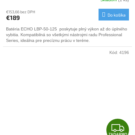
R
€153,66 bez DPH
Do košíka
€189
M
Batéria ECHO LBP-50-125 poskytuje plný výkon až do úplného
O
vybitia. Kompatibilná so všetkými nástrojmi radu Professional
Series, ideálna pre precíznu prácu v teréne.
Kód:
4196
Z
ZADARMO