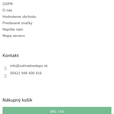
s
GDPR
u
O nás
Hodnotenie obchodu
Predávané značky
Napíšte nám
Mapa serveru
Kontakt
info
@
zahradnedepo.sk
00421 948 400 416
Nákupný košík
0
KS /
€0