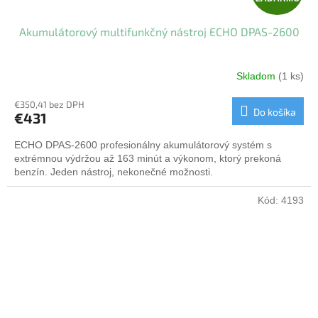
A
Akumulátorový multifunkčný nástroj ECHO DPAS-2600
D
A
Skladom
(1 ks)
R
€350,41 bez DPH
Do košíka
€431
M
ECHO DPAS‑2600 profesionálny akumulátorový systém s
O
extrémnou výdržou až 163 minút a výkonom, ktorý prekoná
benzín. Jeden nástroj, nekonečné možnosti.
Kód:
4193