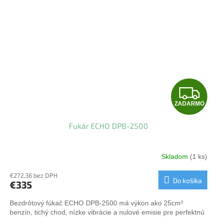
Z
ZADARMO
A
Fukár ECHO DPB-2500
D
A
Skladom
(1 ks)
R
€272,36 bez DPH
Do košíka
€335
M
Bezdrôtový fúkač ECHO DPB‑2500 má výkon ako 25cm³
O
benzín, tichý chod, nízke vibrácie a nulové emisie pre perfektnú