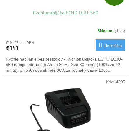
A
Rýchlonabíjčka ECHO LCJU-560
D
A
Skladom
(1 ks)
R
€114,63 bez DPH
Do košíka
€141
M
Rýchle nabíjanie bez prestojov - Rýchlonabíjačka ECHO LCJU-
O
560 nabije bateriu 2,5 Ah na 80% už za 30 minút (100% za 42
minút), pri 5 Ah dosiahnete 80% za rovnaký čas a 100%...
Kód:
4205