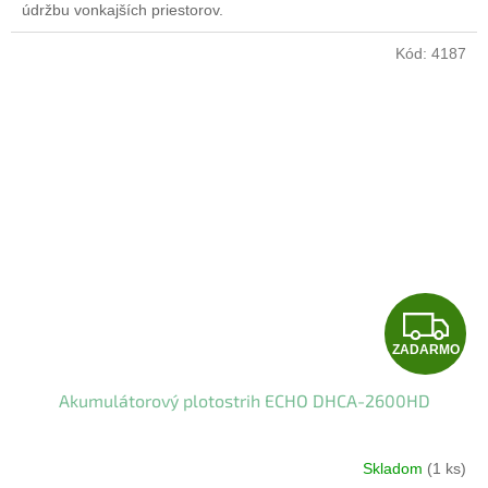
údržbu vonkajších priestorov.
Kód:
4187
Z
ZADARMO
A
Akumulátorový plotostrih ECHO DHCA-2600HD
D
A
Skladom
(1 ks)