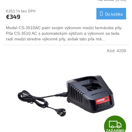
R
€283,74 bez DPH
Do košíka
€349
M
Model CS-3510AC patrí svojim výkonom medzi farmárske píly.
O
Píla CS-3510 AC s automatickým sýtičom a výkonom sa teda
radí medzi stredne výkonné píly, avšak táto píla má...
Kód:
4208
Z
ZADARMO