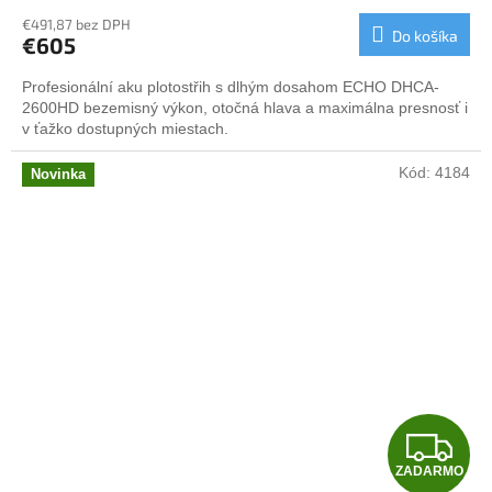
R
€491,87 bez DPH
Do košíka
€605
M
Profesionální aku plotostřih s dlhým dosahom ECHO DHCA-
O
2600HD bezemisný výkon, otočná hlava a maximálna presnosť i
v ťažko dostupných miestach.
Kód:
4184
Novinka
Z
ZADARMO