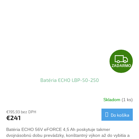
Z
ZADARMO
A
Batéria ECHO LBP-50-250
D
A
Skladom
(1 ks)
R
€195,93 bez DPH
Do košíka
€241
M
Batéria ECHO 56V eFORCE 4,5 Ah poskytuje takmer
O
dvojnásobnú dobu prevádzky, konštantný výkon až do vybitia a