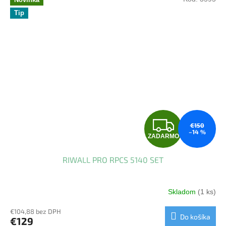
Tip
Z
€150
–14 %
ZADARMO
A
RIWALL PRO RPCS 5140 SET
D
A
Skladom
(1 ks)
R
€104,88 bez DPH
Do košíka
€129