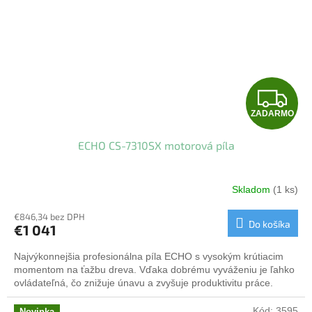
Z
ZADARMO
A
ECHO CS-7310SX motorová píla
D
A
Skladom
(1 ks)
R
€846,34 bez DPH
Do košíka
€1 041
M
Najvýkonnejšia profesionálna píla ECHO s vysokým krútiacim
O
momentom na ťažbu dreva. Vďaka dobrému vyváženiu je ľahko
ovládateľná, čo znižuje únavu a zvyšuje produktivitu práce.
Kód:
3595
Novinka