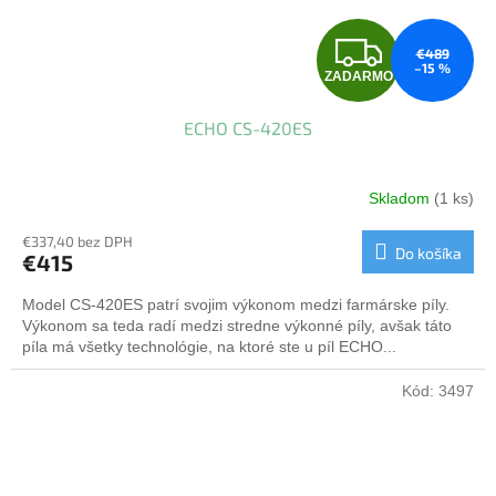
Z
€489
–15 %
ZADARMO
A
ECHO CS-420ES
D
A
Skladom
(1 ks)
R
€337,40 bez DPH
Do košíka
€415
M
Model CS-420ES patrí svojim výkonom medzi farmárske píly.
O
Výkonom sa teda radí medzi stredne výkonné píly, avšak táto
píla má všetky technológie, na ktoré ste u píl ECHO...
Kód:
3497