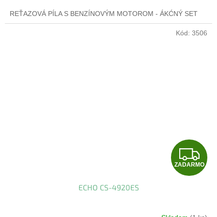
M
REŤAZOVÁ PÍLA S BENZÍNOVÝM MOTOROM - ÁKĆNÝ SET
O
Kód:
3506
Z
ZADARMO
A
ECHO CS-4920ES
D
A