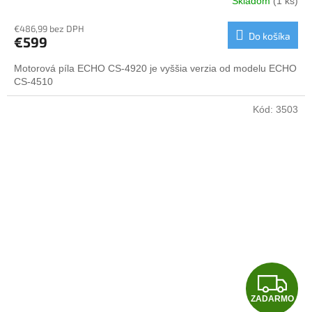
Skladom
(1 ks)
R
€486,99 bez DPH
Do košíka
€599
M
Motorová píla ECHO CS-4920 je vyššia verzia od modelu ECHO
O
CS-4510
Kód:
3503
Z
ZADARMO