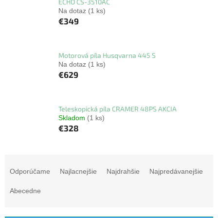
ECHO CS-3510AC
Na dotaz
(1 ks)
€349
Motorová píla Husqvarna 445 S
Na dotaz
(1 ks)
€629
Teleskopická píla CRAMER 48PS AKCIA
Skladom
(1 ks)
€328
R
a
Odporúčame
Najlacnejšie
Najdrahšie
Najpredávanejšie
d
e
Abecedne
n
i