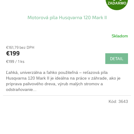
ZADARMO
A
Motorová píla Husqvarna 120 Mark II
D
A
Skladom
R
€161,79 bez DPH
€199
M
DETAIL
Jednotková
€199 / 1 ks
cena:
O
Ľahká, univerzálna a ľahko použiteľná – reťazová píla
Husqvarna 120 Mark II je ideálna na práce v záhrade, ako je
príprava palivového dreva, výrub malých stromov a
odstraňovanie...
Kód:
3643