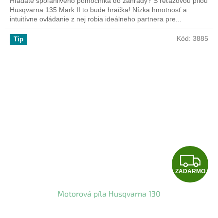
Hľadáte spoľahlivého pomocníka do záhrady? S reťazovou pílou
O
Husqvarna 135 Mark II to bude hračka! Nízka hmotnosť a
intuitívne ovládanie z nej robia ideálneho partnera pre...
Kód:
3885
Tip
Z
ZADARMO
A
Motorová píla Husqvarna 130
D