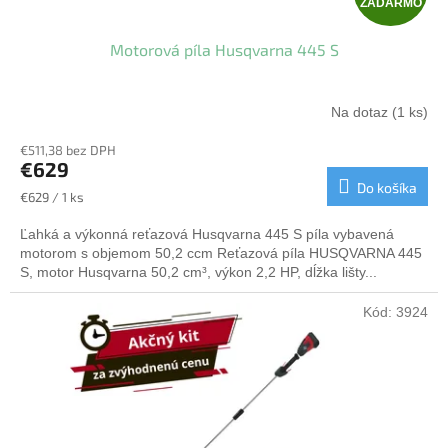
ZADARMO
A
Motorová píla Husqvarna 445 S
D
A
Na dotaz
(1 ks)
R
€511,38 bez DPH
€629
M
Do košíka
Jednotková
€629 / 1 ks
cena:
O
Ľahká a výkonná reťazová Husqvarna 445 S píla vybavená
motorom s objemom 50,2 ccm Reťazová píla HUSQVARNA 445
S, motor Husqvarna 50,2 cm³, výkon 2,2 HP, dĺžka lišty...
Kód:
3924