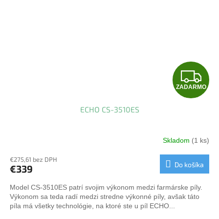
Z
ZADARMO
A
ECHO CS-3510ES
D
A
Skladom
(1 ks)
R
€275,61 bez DPH
Do košíka
€339
M
Model CS-3510ES patrí svojim výkonom medzi farmárske píly.
O
Výkonom sa teda radí medzi stredne výkonné píly, avšak táto
píla má všetky technológie, na ktoré ste u píl ECHO...