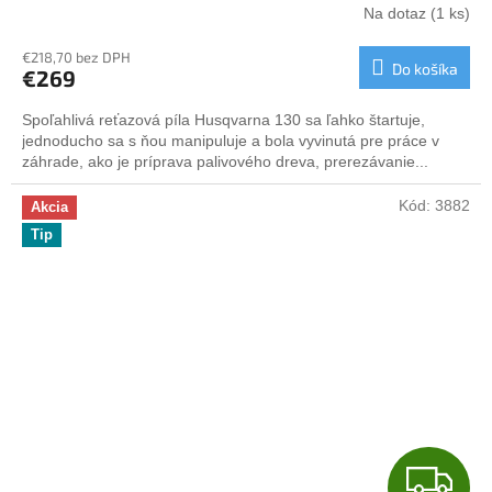
A
Na dotaz
(1 ks)
R
€218,70 bez DPH
Do košíka
€269
M
Spoľahlivá reťazová píla Husqvarna 130 sa ľahko štartuje,
O
jednoducho sa s ňou manipuluje a bola vyvinutá pre práce v
záhrade, ako je príprava palivového dreva, prerezávanie...
Kód:
3882
Akcia
Tip
Z