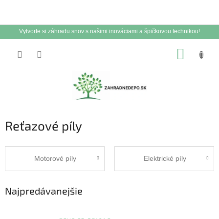
Vytvorte si záhradu snov s našimi inováciami a špičkovou technikou!
Prejsť
NÁKUP
na
obsah
KOŠÍK
Reťazové píly
Motorové píly
Elektrické píly
Najpredávanejšie