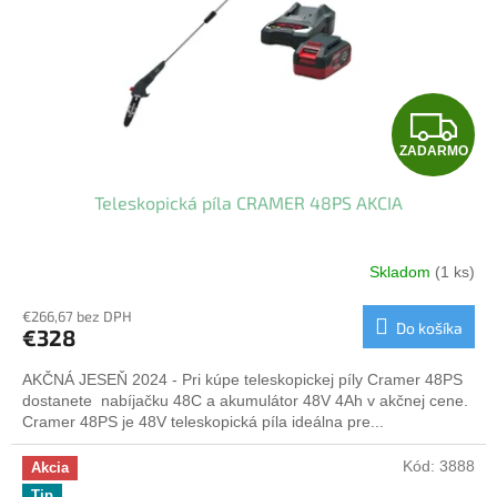
Z
ZADARMO
A
Teleskopická píla CRAMER 48PS AKCIA
D
A
Skladom
(1 ks)
R
€266,67 bez DPH
Do košíka
€328
M
AKČNÁ JESEŇ 2024 - Pri kúpe teleskopickej píly Cramer 48PS
O
dostanete nabíjačku 48C a akumulátor 48V 4Ah v akčnej cene.
Cramer 48PS je 48V teleskopická píla ideálna pre...
Kód:
3888
Akcia
Tip