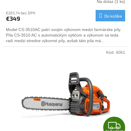
Na dotaz
(1 ks)
R
€283,74 bez DPH
Do košíka
€349
M
Model CS-3510AC patrí svojim výkonom medzi farmárske píly.
O
Píla CS-3510 AC s automatickým sýtičom a výkonom sa teda
radí medzi stredne výkonné píly, avšak táto píla má...
Kód:
4061
Z