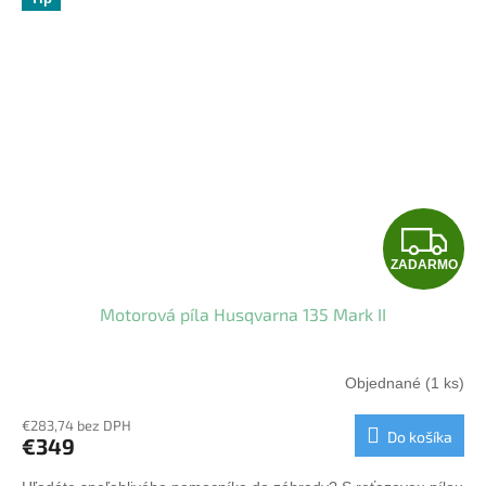
Z
ZADARMO
A
Motorová píla Husqvarna 135 Mark II
D
A
Objednané
(1 ks)
R
€283,74 bez DPH
Do košíka
€349
M