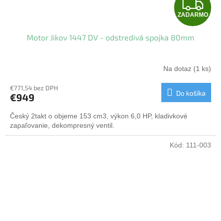
Z
ZADARMO
A
Motor Jikov 1447 DV - odstredivá spojka 80mm
D
A
Na dotaz
(1 ks)
R
€771,54 bez DPH
Do košíka
€949
M
Český 2takt o objeme 153 cm3, výkon 6,0 HP, kladivkové
O
zapaľovanie, dekompresný ventil.
Kód:
111-003