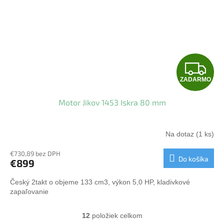
Z
ZADARMO
A
Motor Jikov 1453 Iskra 80 mm
D
A
Na dotaz
(1 ks)
R
€730,89 bez DPH
Do košíka
€899
M
Český 2takt o objeme 133 cm3, výkon 5,0 HP, kladivkové
O
zapaľovanie
12
položiek celkom
O