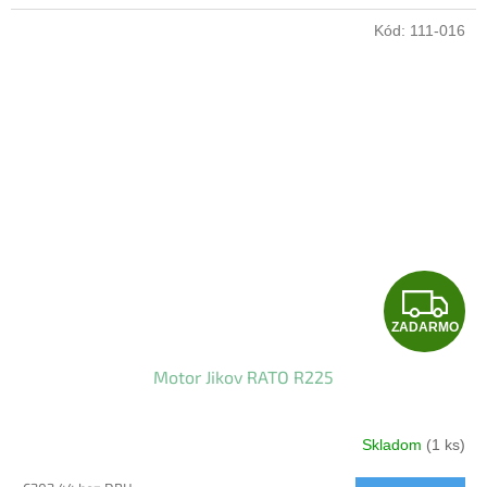
Kód:
111-016
Z
ZADARMO
A
Motor Jikov RATO R225
D
A
Skladom
(1 ks)
R