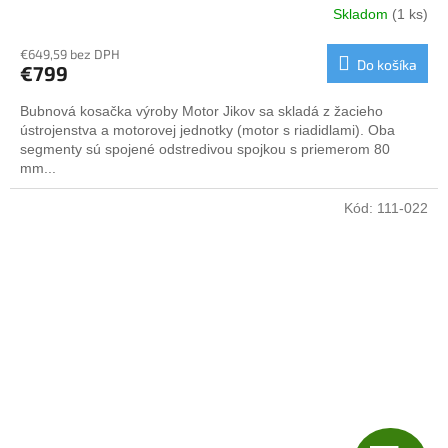
A
Skladom
(1 ks)
R
€649,59 bez DPH
Do košíka
€799
M
Bubnová kosačka výroby Motor Jikov sa skladá z žacieho
O
ústrojenstva a motorovej jednotky (motor s riadidlami). Oba
segmenty sú spojené odstredivou spojkou s priemerom 80
mm...
Kód:
111-022