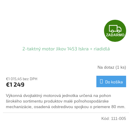
Z
ZADARMO
A
2-taktný motor Jikov 1453 Iskra + riadidlá
D
A
Na dotaz
(1 ks)
R
€1 015,45 bez DPH
Do košíka
€1 249
M
Výkonná dvojtaktný motorová jednotka určená na pohon
O
širokého sortimentu produktov malé poľnohospodárske
mechanizácie, osadená odstredivou spojkou o priemere 80 mm.
Kód:
111-005