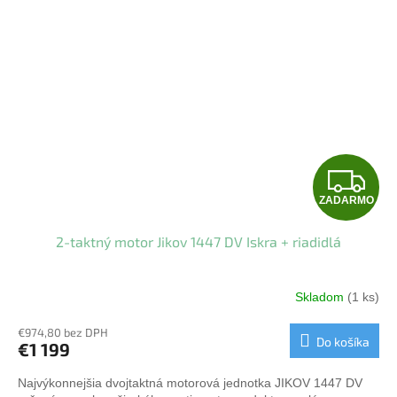
Z
ZADARMO
A
2-taktný motor Jikov 1447 DV Iskra + riadidlá
D
A
Skladom
(1 ks)
R
€974,80 bez DPH
Do košíka
€1 199
M
Najvýkonnejšia dvojtaktná motorová jednotka JIKOV 1447 DV