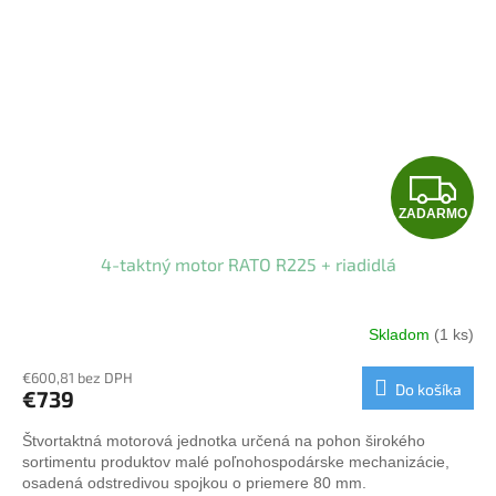
Z
ZADARMO
A
4-taktný motor RATO R225 + riadidlá
D
A
Skladom
(1 ks)
R
€600,81 bez DPH
Do košíka
€739
M
Štvortaktná motorová jednotka určená na pohon širokého
O
sortimentu produktov malé poľnohospodárske mechanizácie,
osadená odstredivou spojkou o priemere 80 mm.