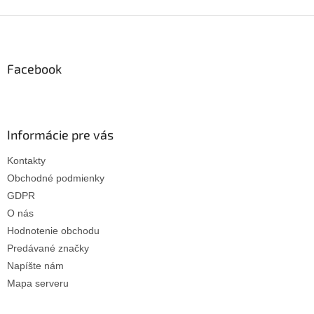
v
l
Z
á
á
d
p
a
ä
Facebook
c
t
i
i
e
p
e
r
Informácie pre vás
v
k
Kontakty
y
Obchodné podmienky
v
ý
GDPR
p
O nás
i
Hodnotenie obchodu
s
u
Predávané značky
Napíšte nám
Mapa serveru