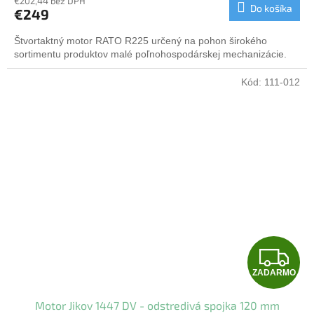
€202,44 bez DPH
Do košíka
€249
M
Štvortaktný motor RATO R225 určený na pohon širokého
O
sortimentu produktov malé poľnohospodárskej mechanizácie.
Kód:
111-012
Z
ZADARMO
A
Motor Jikov 1447 DV - odstredivá spojka 120 mm