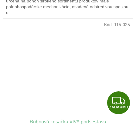
O
určená na pohon širokého sortimentu produktov malé
poľnohospodárske mechanizácie, osadená odstredivou spojkou
o...
Kód:
115-025
Z
ZADARMO
A
Bubnová kosačka VIVA podsestava
D