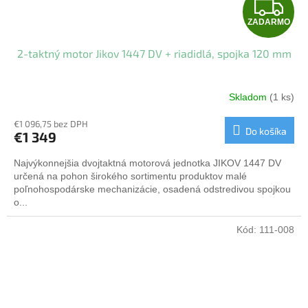
Z
ZADARMO
A
2-taktný motor Jikov 1447 DV + riadidlá, spojka 120 mm
D
A
Skladom
(1 ks)
R
€1 096,75 bez DPH
Do košíka
€1 349
M
Najvýkonnejšia dvojtaktná motorová jednotka JIKOV 1447 DV
O
určená na pohon širokého sortimentu produktov malé
poľnohospodárske mechanizácie, osadená odstredivou spojkou
o...
Kód:
111-008