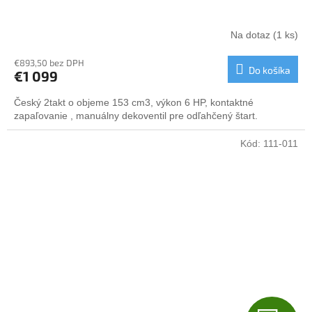
D
A
Na dotaz
(1 ks)
R
€893,50 bez DPH
Do košíka
€1 099
M
Český 2takt o objeme 153 cm3, výkon 6 HP, kontaktné
O
zapaľovanie , manuálny dekoventil pre odľahčený štart.
Kód:
111-011