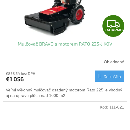
Z
ZADARMO
A
Mulčovač BRAVO s motorem RATO 225-JIKOV
D
A
Objednané
R
€858,54 bez DPH
Do košíka
€1 056
M
Veľmi výkonný mulčovač osadený motorom Rato 225 je vhodný
O
aj na úpravu plôch nad 1000 m2.
Kód:
111-021