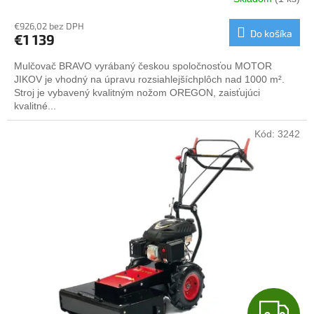
R
€926,02 bez DPH
Do košíka
€1 139
M
Mulčovač BRAVO vyrábaný českou spoločnosťou MOTOR
O
JIKOV je vhodný na úpravu rozsiahlejšíchplôch nad 1000 m².
Stroj je vybavený kvalitným nožom OREGON, zaisťujúci
kvalitné...
Kód:
3242
Z