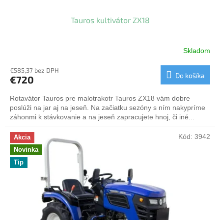
Tauros kultivátor ZX18
Skladom
€585,37 bez DPH
Do košíka
€720
Rotavátor Tauros pre malotrakotr Tauros ZX18 vám dobre
poslúži na jar aj na jeseň. Na začiatku sezóny s ním nakypríme
záhonmi k stávkovanie a na jeseň zapracujete hnoj, či iné...
Kód:
3942
Akcia
Novinka
Tip