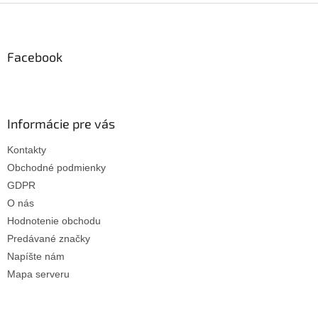
l
Z
á
á
d
p
a
ä
Facebook
c
t
i
i
e
p
e
r
Informácie pre vás
v
k
Kontakty
y
Obchodné podmienky
v
ý
GDPR
p
O nás
i
Hodnotenie obchodu
s
u
Predávané značky
Napíšte nám
Mapa serveru