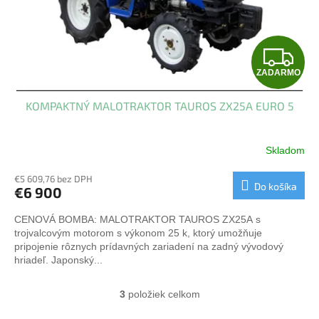
Z
ZADARMO
A
KOMPAKTNÝ MALOTRAKTOR TAUROS ZX25A EURO 5
D
A
Skladom
R
€5 609,76 bez DPH
Do košíka
€6 900
M
CENOVÁ BOMBA: MALOTRAKTOR TAUROS ZX25A s
O
trojvalcovým motorom s výkonom 25 k, ktorý umožňuje
pripojenie rôznych prídavných zariadení na zadný vývodový
hriadeľ. Japonský...
3
položiek celkom
O
v