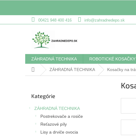
Prejsť
00421 948 400 416
info@zahradnedepo.sk
na
obsah
ZÁHRADNÁ TECHNIKA
ROBOTICKÉ KOSAČKY
Domov
ZÁHRADNÁ TECHNIKA
Kosačky na tr
B
Kosa
o
Preskočiť
č
Kategórie
kategórie
n
ý
ZÁHRADNÁ TECHNIKA
p
Postrekovače a rosiče
a
Reťazové píly
n
e
Lisy a drviče ovocia