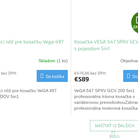
Z
cí nôž pre kosačku Vega 497
Kosačka VEGA 547 SPXV GCV
s pojazdom 5in1
Skladom
(1 ks)
Objedn
 bez DPH
€478,86 bez DPH
Do košíka
Do
€589
cí nôž pre kosačku VeGA 497
VeGA 547 SPXV GCV 200 5in1
DOV 5in1.
profesionálna trávna kosačka s
variátorovou prevodovkouZáhra
profesionálna motorová kosačk
547 SPXV GCV 200 5in1 s variá
prevodovkou...
NAČÍTAŤ 12 ĎALŠÍCH
S
1
15