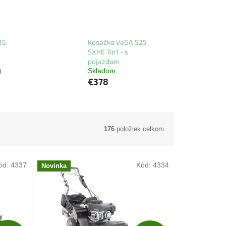
85
Kosačka VeGA 525
SXHE 7in1 - s
pojazdom
)
Skladom
€378
176
položiek celkom
ód:
4337
Kód:
4334
Novinka