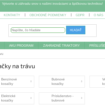
Vytvorte si záhradu snov s našimi inováciami a špičkovou technikou!
KONTAKTY
OBCHODNÉ PODMIENKY
GDPR
O NÁS
HĽADAŤ
AKU PROGRAM
ZAHRADNÉ TRAKTORY
PRÍSLUŠ
ávu
čky na trávu
Benzínové
Bubnové
V
kosačky
kosačky
k
Elektrické
Príslušenstvo -
kosačky
bubnové
kosačky