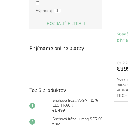
Výpredaj
1
ROZBALIŤ FILTER
Kosa
s hr
Prijímame online platby
€812,2
€99
Nový 
mazan
Top 5 produktov
VIBR
TECHN
Snehová fréza VeGA T1176
WEIBA
ELS TRACK
hriad
€1 499
Snehová fréza Lumag SFR 60
€869