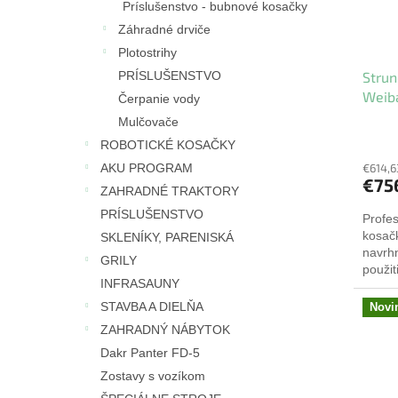
r
d
Príslušenstvo - bubnové kosačky
o
u
Záhradné drviče
d
k
Plotostrihy
u
t
Strun
PRÍSLUŠENSTVO
k
o
Weib
t
v
Čerpanie vody
o
Mulčovače
v
ROBOTICKÉ KOSAČKY
€614,6
AKU PROGRAM
€75
ZAHRADNÉ TRAKTORY
PRÍSLUŠENSTVO
Profe
kosač
SKLENÍKY, PARENISKÁ
navrh
GRILY
použit
INFRASAUNY
plôch
motor
STAVBA A DIELŇA
Novi
ZAHRADNÝ NÁBYTOK
Dakr Panter FD-5
Zostavy s vozíkom