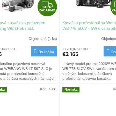
Z
ZADARMO
Z
A
ová kosačka s pojazdom
Kosačka profesionálna Wei
D
ang WB LT 567 SLC
WB 778 SLCV - SW s variabi
pohonom
A
Objednané
(1 ks)
Objedn
R
3 bez DPH
€1 760,16 bez DPH
Do košíka
Do
6
€2 165
M
sionálna pojazdová strunová
!!!Nový model pre rok 2026!!! 
O
ka WEIBANG WB LT 567 SLC je
WB 778 SLCV-SW s variátorom 
nutá pre náročné komerčné
otočnými kolesami je špičková
ie a údržbu rozsiahlych trávnatých
profesionálna trávna kosačka
. Je osadená výkonným 7 HP
navrhnutá pre náročných užívateľ
om...
Kód:
4331
K
nka
Novinka