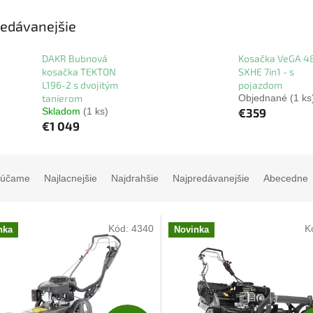
edávanejšie
DAKR Bubnová
Kosačka VeGA 4
kosačka TEKTON
SXHE 7in1 - s
L196-2 s dvojitým
pojazdom
tanierom
Objednané
(1 ks
Skladom
(1 ks)
€359
€1 049
rúčame
Najlacnejšie
Najdrahšie
Najpredávanejšie
Abecedne
Kód:
4340
K
nka
Novinka