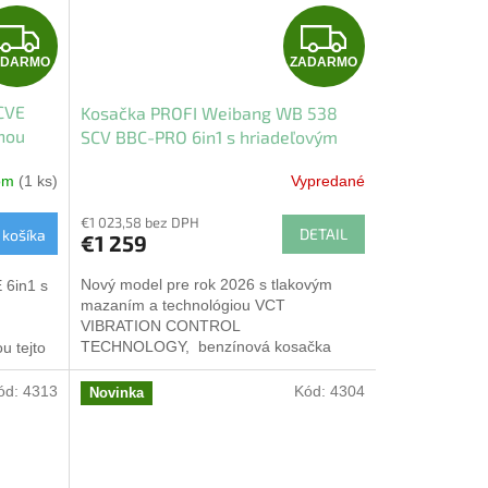
Z
Z
ADARMO
ZADARMO
A
A
CVE
Kosačka PROFI Weibang WB 538
D
D
tnou
SCV BBC-PRO 6in1 s hriadeľovým
trický
pohonom
A
A
dom
(1 ks)
Vypredané
R
R
€1 023,58 bez DPH
DETAIL
 košíka
€1 259
M
M
Nový model pre rok 2026 s tlakovým
6in1 s
O
O
mazaním a technológiou VCT
VIBRATION CONTROL
TECHNOLOGY, benzínová kosačka
u tejto
WEIBANG WB 538 SCV BBC-PRO 6v1 ​​s
unkcií
3 rýchlostnou...
ód:
4313
Kód:
4304
Novinka