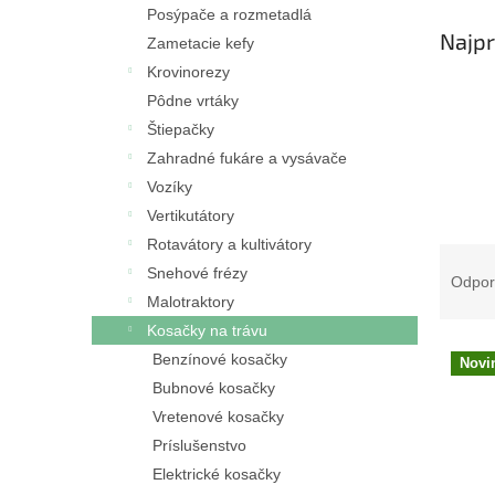
l
Posýpače a rozmetadlá
Najpr
Zametacie kefy
Krovinorezy
Pôdne vrtáky
Štiepačky
Zahradné fukáre a vysávače
Vozíky
Vertikutátory
Rotavátory a kultivátory
R
Snehové frézy
a
Odpo
d
Malotraktory
e
Kosačky na trávu
V
n
Benzínové kosačky
Novi
ý
i
Bubnové kosačky
p
e
Vretenové kosačky
i
p
s
Príslušenstvo
r
p
o
Elektrické kosačky