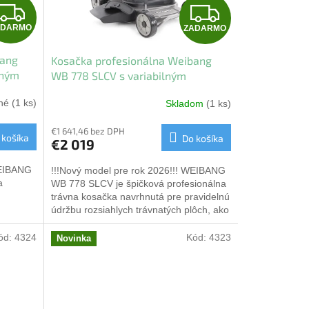
Z
Z
ADARMO
ZADARMO
A
A
bang
Kosačka profesionálna Weibang
D
D
lným
WB 778 SLCV s variabilným
pohonom
A
A
ané
(1 ks)
Skladom
(1 ks)
R
R
€1 641,46 bez DPH
 košíka
Do košíka
€2 019
M
M
WEIBANG
!!!Nový model pre rok 2026!!! WEIBANG
O
O
a
WB 778 SLCV je špičková profesionálna
trávna kosačka navrhnutá pre pravidelnú
údržbu rozsiahlych trávnatých plôch, ako
ov...
sú veľké záhrady,...
ód:
4324
Kód:
4323
Novinka