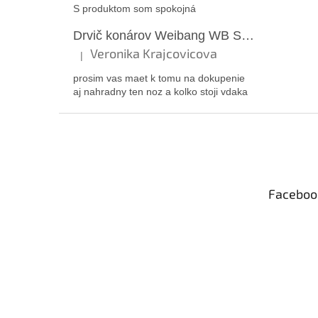
S produktom som spokojná
Drvič konárov Weibang WB SH 4003E
Veronika Krajcovicova
|
Hodnotenie produktu je 5 z 5 hviezdičiek.
prosim vas maet k tomu na dokupenie
aj nahradny ten noz a kolko stoji vdaka
Z
á
p
ä
t
Faceboo
i
e