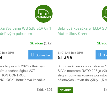
Z
ZADARMO
Z
A
čka Weibang WB 538 SCV 6in1
Bubnová kosačka STELLA SL
D
iadeľovým pohonom
Motor Jikov Green
A
Skladom
(1 ks)
Skla
R
0 bez DPH
€1 015,45 bez DPH
Do košíka
Do
9
€1 249
M
model pre rok 2026 s tlakovým
Bubnová kosačka s variátorom
O
ím a technológiou VCT
SLV s motorom RATO 225 je vý
ATION CONTROL
stroj vhodný na kosenie porasto
OLOGY, benzínová kosačka
náletových krovín do výšky 1,5 m
NG WB 538 SCV 6v1 ​​s
najnáročnejších podmienkach na
eľovým pohonom, tlakovým...
Kód:
4301
K
Novinka