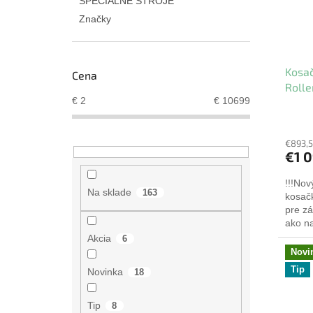
ŠPECIÁLNE STROJE
Značky
Kosa
Cena
Rolle
€
2
€
10699
€893,
€1 
!!!Nov
Na sklade
163
kosač
pre zá
ako na
má tot
Akcia
6
Novi
Tip
Novinka
18
Tip
8