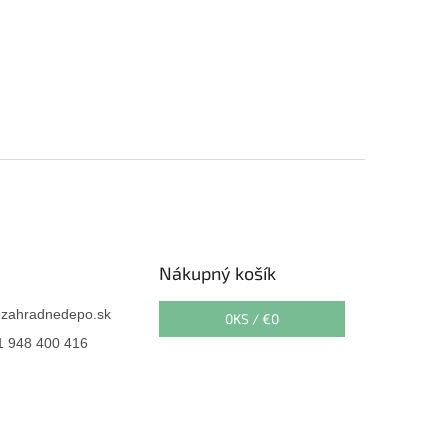
Nákupný košík
@
zahradnedepo.sk
0
KS /
€0
 948 400 416