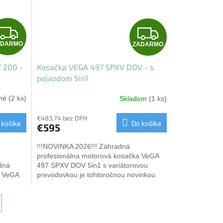
Z
Z
ADARMO
ZADARMO
A
A
 200 -
Kosačka VEGA 497 SPXV DOV - s
D
D
pojazdom 5in1
A
A
ané
(2 ks)
Skladom
(1 ks)
R
R
€483,74 bez DPH
 košíka
Do košíka
€595
M
M
!!!NOVINKA 2026!!! Záhradná
O
O
profesionálna motorová kosačka VeGA
dná
497 SPXV DOV 5in1 s variátorovou
a VeGA
prevodovkou je tohtoročnou novinkou
torovou
značky VeGA. Kosačka vyniká v...