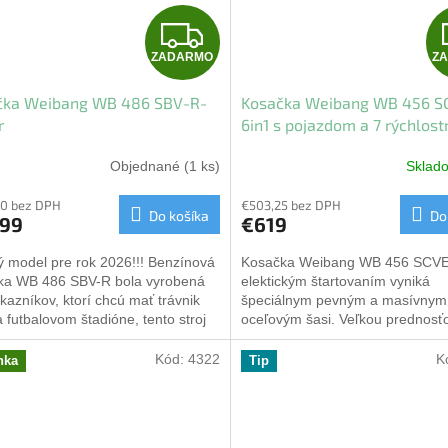
Z
ZADARMO
Z
A
čka Weibang WB 486 SBV-R-
Kosačka Weibang WB 456 S
D
r
6in1 s pojazdom a 7 rýchlos
prevodovkou RED LINE + elek
A
Objednané
(1 ks)
Skla
štart
R
50 bez DPH
€503,25 bez DPH
Do košíka
Do
099
€619
M
ý model pre rok 2026!!! Benzínová
Kosačka Weibang WB 456 SCVE 
O
ka WB 486 SBV-R bola vyrobená
elektickým štartovaním vyniká
kazníkov, ktorí chcú mať trávnik
špeciálnym pevným a masívnym
 futbalovom štadióne, tento stroj
oceľovým šasi. Veľkou prednosťo
iž namiesto...
kosačky je variabilnosť použitia f
6...
Kód:
4322
K
nka
Tip