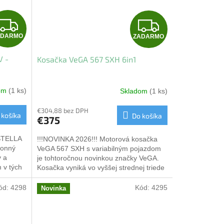
Z
Z
ADARMO
ZADARMO
A
A
V -
Kosačka VeGA 567 SXH 6in1
D
D
A
A
dom
(1 ks)
Skladom
(1 ks)
R
R
€304,88 bez DPH
 košíka
Do košíka
€375
M
M
 STELLA
!!!NOVINKA 2026!!! Motorová kosačka
O
O
konný
VeGA 567 SXH s variabilným pojazdom
v a
je tohtoročnou novinkou značky VeGA.
 v tých
Kosačka vyniká vo vyššej strednej triede
...
kosačiek svojim kvalitným...
ód:
4298
Kód:
4295
Novinka