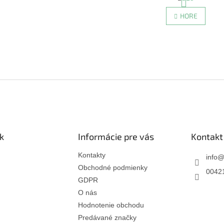
O
t
r
v
HORE
á
l
n
á
k
d
o
a
v
c
a
i
n
e
i
e
p
r
v
k
y
v
k
Informácie pre vás
Kontakt
ý
p
Kontakty
info
i
Obchodné podmienky
s
00421
GDPR
u
O nás
Hodnotenie obchodu
Predávané značky