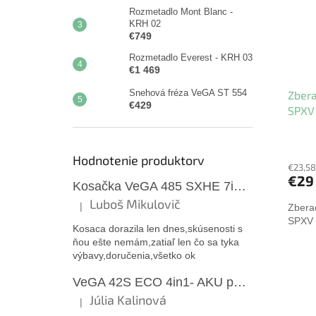
Rozmetadlo Mont Blanc -
KRH 02
€749
Rozmetadlo Everest - KRH 03
€1 469
Snehová fréza VeGA ST 554
Zbera
€429
SPXV
Hodnotenie produktorv
€23,58
€29
Kosačka VeGA 485 SXHE 7in1 - s pojazdom
Luboš Mikulovič
|
Zbera
Hodnotenie produktu je 4 z 5 hviezdičiek.
SPXV 
Kosaca dorazila len dnes,skúsenosti s
ňou ešte nemám,zatiaľ len čo sa tyka
výbavy,doručenia,všetko ok
VeGA 42S ECO 4in1- AKU pojazdová kosačka
Júlia Kalinová
|
Hodnotenie produktu je 5 z 5 hviezdičiek.