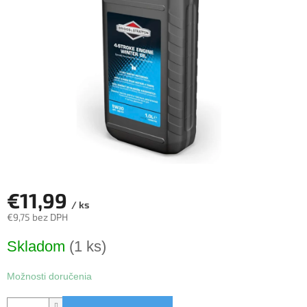
5
hviezdičiek.
€11,99
/ ks
€9,75 bez DPH
Jednotková
Skladom
(1 ks)
cena:
Možnosti doručenia