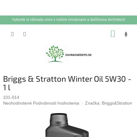
Vytvorte si záhradu snov s našimi inováciami a špičkovou technikou!
Prejsť
NÁKUP
na
obsah
KOŠÍK
Briggs & Stratton Winter Oil 5W30 -
1 l
101-014
Priemerné
Neohodnotené
Podrobnosti hodnotenia
Značka:
Briggs&Stratton
hodnotenie
produktu
je
0,0
z