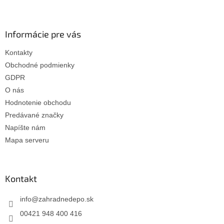
i
e
Informácie pre vás
Kontakty
Obchodné podmienky
GDPR
O nás
Hodnotenie obchodu
Predávané značky
Napíšte nám
Mapa serveru
Kontakt
info
@
zahradnedepo.sk
00421 948 400 416