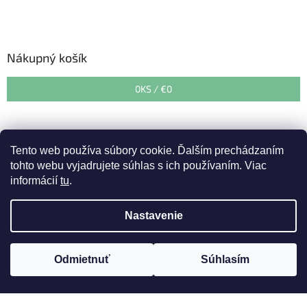
Nákupný košík
0
KS /
€0
Tento web používa súbory cookie. Ďalším prechádzaním
tohto webu vyjadrujete súhlas s ich používaním. Viac
informácií
tu
.
Vytvoril Shoptet
&
Nastavenie
Copyright 2026
Zahradnedepo.sk
. Všetky práva vyhradené.
Upozorňujeme zákazníkov, že v období od 27. 07. 2026 do 07.08.
Odmietnuť
Súhlasím
Upraviť nastavenie cookies
2026 prebehne dovolenka. Expedícia tovaru bude od 10. 08. 2026.