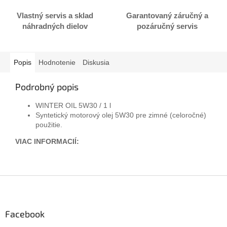
Vlastný servis a sklad
Garantovaný záručný a
náhradných dielov
pozáručný servis
Popis
Hodnotenie
Diskusia
Podrobný popis
WINTER OIL 5W30 / 1 l
Syntetický motorový olej 5W30 pre zimné (celoročné)
použitie.
VIAC INFORMACIÍ:
Z
á
p
ä
Facebook
t