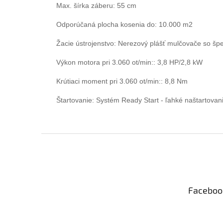
Max. šírka záberu: 55 cm
Odporúčaná plocha kosenia do: 10.000 m2
Žacie ústrojenstvo: Nerezový plášť mulčovače so
Výkon motora pri 3.060 ot/min:: 3,8 HP/2,8 kW
Krútiaci moment pri 3.060 ot/min:: 8,8 Nm
Štartovanie: Systém Ready Start - ľahké naštartovani
Z
á
p
ä
t
Faceboo
i
e