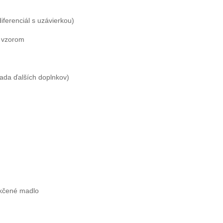
ferenciál s uzávierkou)
m vzorom
rada ďalších doplnkov)
äkčené madlo