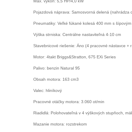
Max. výkon: 5,5 HP/4,0 kW
Pojazdová náprava: Samosvorná delená (nahrádza di
Pneumatiky: Veľké fúkané kolesá 400 mm s šípový
Výška strniska: Centrálne nastaviteľná 4-10 cm
Stavebnicové riešenie: Áno (4 pracovné nástavce + 
Motor: 4takt Briggs&Stratton, 675 EXi Series
Palivo: benzin Natural 95
Obsah motora: 163 cm3
Valec: hliníkový
Pracovné otáčky motora: 3.060 ot/min
Riadidlá: Polohovateľná v 4 výškových stupňoch, m
Mazanie motora: rozstrekom