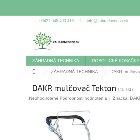
Prejsť
00421 948 400 416
info@zahradnedepo.sk
na
obsah
ZÁHRADNÁ TECHNIKA
ROBOTICKÉ KOSAČKY
Domov
ZÁHRADNÁ TECHNIKA
DAKR mulčova
DAKR mulčovač Tekton
115-037
Priemerné
Neohodnotené
Podrobnosti hodnotenia
Značka:
DAK
hodnotenie
produktu
je
0,0
z
5
hviezdičiek.