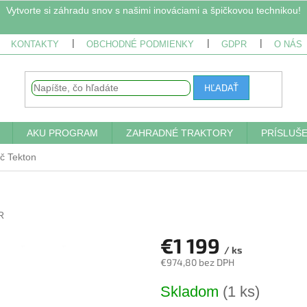
Vytvorte si záhradu snov s našimi inováciami a špičkovou technikou!
KONTAKTY
OBCHODNÉ PODMIENKY
GDPR
O NÁS
HĽADAŤ
AKU PROGRAM
ZAHRADNÉ TRAKTORY
PRÍSLUŠ
č Tekton
R
€1 199
/ ks
€974,80 bez DPH
Jednotková
Skladom
(1 ks)
cena: