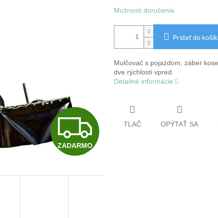
Možnosti doručenia
Pridať do koší
Mulčovač s pojazdom, záber kosen
dve rýchlosti vpred.
Detailné informácie
Z
TLAČ
OPÝTAŤ SA
ZADARMO
A
D