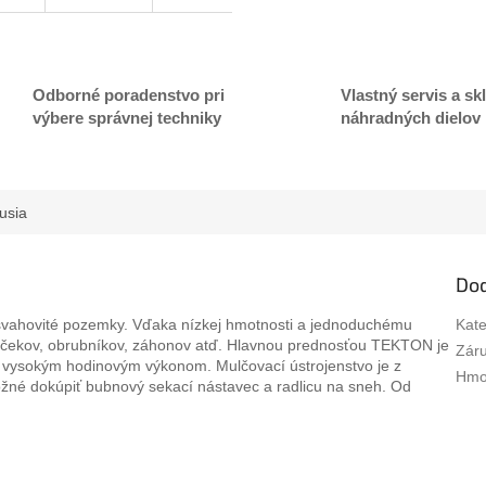
A
R
Odborné poradenstvo pri
Vlastný servis a sk
výbere správnej techniky
náhradných dielov
M
usia
O
Do
svahovité pozemky. Vďaka nízkej hmotnosti a jednoduchému
Kate
mčekov, obrubníkov, záhonov atď. Hlavnou prednosťou TEKTON je
Zár
 a vysokým hodinovým výkonom. Mulčovací ústrojenstvo je z
Hmo
ožné dokúpiť bubnový sekací nástavec a radlicu na sneh. Od