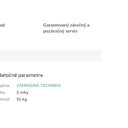
lad
Garantovaný záručný a
pozáručný servis
datočné parametre
gória
:
ZÁHRADNÁ TECHNIKA
uka
:
2 roky
tnosť
:
51 kg