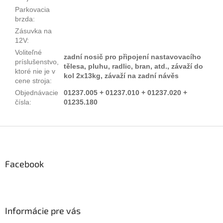
Parkovacia
brzda
:
Zásuvka na
12V
:
Voliteľné
zadní nosič pro připojení nastavovacího
príslušenstvo,
tělesa, pluhu, radlic, bran, atd., závaží do
ktoré nie je v
kol 2x13kg, závaží na zadní návěs
cene stroja
:
Objednávacie
01237.005 + 01237.010 + 01237.020 +
čísla
:
01235.180
Z
á
p
ä
Facebook
t
i
e
Informácie pre vás