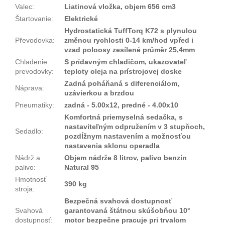
Valec
:
Liatinová vložka, objem 656 cm3
Štartovanie
:
Elektrické
Hydrostatická TuffTorq K72 s plynulou
Převodovka
:
změnou rychlosti 0-14 km/hod vpřed i
vzad poloosy zesílené průměr 25,4mm
Chladenie
S prídavným chladičom, ukazovateľ
prevodovky
:
teploty oleja na prístrojovej doske
Zadná poháňaná s diferenciálom,
Náprava
:
uzávierkou a brzdou
Pneumatiky
:
zadná - 5.00x12, predné - 4.00x10
Komfortná priemyselná sedačka, s
nastaviteľným odpružením v 3 stupňoch,
Sedadlo
:
pozdĺžnym nastavením a možnosťou
nastavenia sklonu operadla
Nádrž a
Objem nádrže 8 litrov, palivo benzín
palivo
:
Natural 95
Hmotnosť
390 kg
stroja
:
Bezpečná svahová dostupnosť
Svahová
garantovaná štátnou skúšobňou 10°
dostupnosť
:
motor bezpečne pracuje pri trvalom