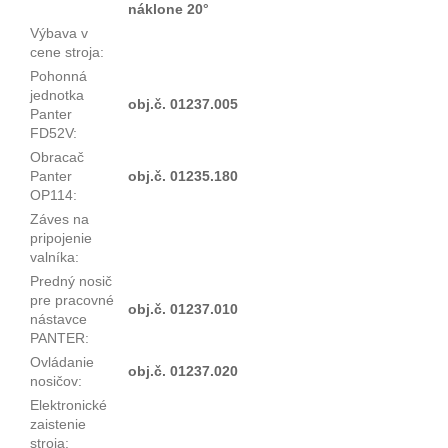
náklone 20°
Výbava v
cene stroja
:
Pohonná
jednotka
obj.č. 01237.005
Panter
FD52V
:
Obracač
Panter
obj.č. 01235.180
OP114
:
Záves na
pripojenie
valníka
:
Predný nosič
pre pracovné
obj.č. 01237.010
nástavce
PANTER
:
Ovládanie
obj.č. 01237.020
nosičov
:
Elektronické
zaistenie
stroja
: