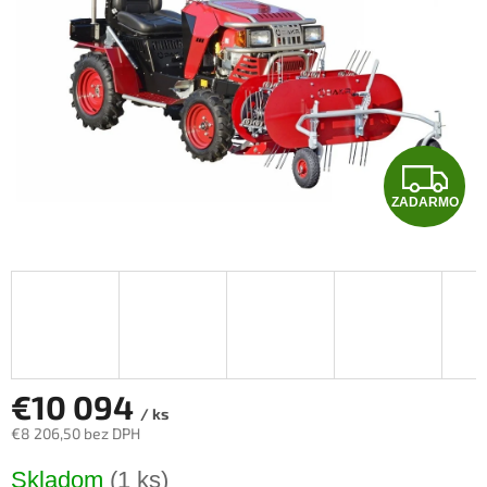
Z
ZADARMO
A
D
A
R
M
€10 094
/ ks
€8 206,50 bez DPH
O
Jednotková
Skladom
(1 ks)
cena: