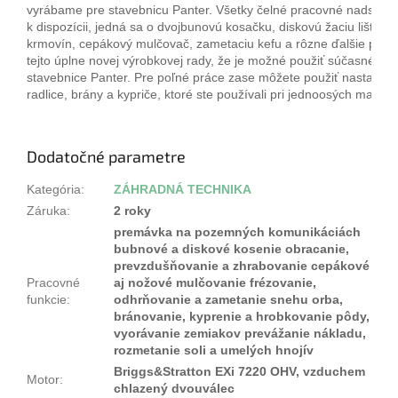
vyrábame pre stavebnicu Panter. Všetky čelné pracovné nadstavc
k dispozícii, jedná sa o dvojbunovú kosačku, diskovú žaciu lištu, 
krmovín, cepákový mulčovač, zametaciu kefu a rôzne ďalšie prís
tejto úplne novej výrobkovej rady, že je možné použiť súčasné pr
stavebnice Panter. Pre poľné práce zase môžete použiť nastavovac
radlice, brány a kypriče, ktoré ste používali pri jednoosých malotr
Dodatočné parametre
Kategória
:
ZÁHRADNÁ TECHNIKA
Záruka
:
2 roky
premávka na pozemných komunikáciách
bubnové a diskové kosenie obracanie,
prevzdušňovanie a zhrabovanie cepákové
Pracovné
aj nožové mulčovanie frézovanie,
funkcie
:
odhrňovanie a zametanie snehu orba,
bránovanie, kyprenie a hrobkovanie pôdy,
vyorávanie zemiakov prevážanie nákladu,
rozmetanie soli a umelých hnojív
Briggs&Stratton EXi 7220 OHV, vzduchem
Motor
:
chlazený dvouválec