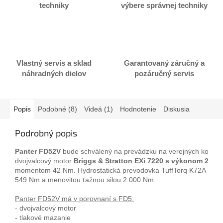
techniky
výbere správnej techniky
Vlastný servis a sklad
Garantovaný záručný a
náhradných dielov
pozáručný servis
Popis
Podobné (8)
Videá (1)
Hodnotenie
Diskusia
Podrobný popis
Panter FD52V
 bude schválený na prevádzku na verejných komun
dvojvalcový motor 
Briggs & Stratton EXi 7220 s výkonom 22 H
momentom 42 Nm. Hydrostatická prevodovka TuffTorq K72A s kr
549 Nm a menovitou ťažnou silou 2.000 Nm.

Panter FD52V má v porovnaní s FD5:
- dvojvalcový motor

- tlakové mazanie
