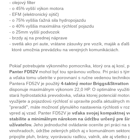
- olejový filter

- o 45% vyšší výkon motora

- EFM (elektronický sýtič)

- o 75% vyššia ťažná sila hydropojazdu

- o 40% vyššia maximálna rýchlosť pojazdu

- o 25mm vyšší podvozok

- brzdy aj na prednej náprave

- svetlá ako pri aute, vrátane zásuvky pre vozík, maják a ďalšie 
  ktoré umožnia prevádzku na verejných komunikáciách.
Pokiaľ potrebujete výkonného pomocníka, ktorý ora aj kosí, potom
Panter FD52V
 mohol byť tou správnou voľbou. Pri práci s týmto s
a vďaka tomu ušetríte v porovnaní s ručne vedenou technikou mno
Pantera FD52V je použitý 
4-taktný motor Briggs&Strratton EXi
disponuje maximálnym výkonom 22,0 HP. O optimálne využitie toh
stará hydrostatická prevodovka, vďaka ktorej potenciál motora be
využijete a pojazdovú rýchlosť si upravíte podľa aktuálnych možno
"preradiť", máte možnosť plynulého nastavenia rýchlosti v rozmed
vpred aj vzad. Panter FD52V je 
vďaka svojej kompaktnej veľkos
stabilite a minimálnym 
nárokom na údržbu určený pre široké
užívateľov.
 Jeho jednoduché ovládanie oceníte pri práci na svoji
vinohradoch, údržbe zelených plôch aj v komunálnom sektore. K
pripojíte pluh, brány, vyorávaciu radlicu, valník, ale aj všetko prísl