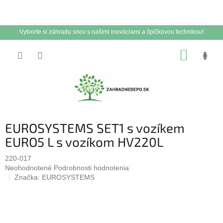
Vytvorte si záhradu snov s našimi inováciami a špičkovou technikou!
Prejsť
NÁKUP
na
obsah
KOŠÍK
EUROSYSTEMS SET1 s vozíkem
EURO5 L s vozíkom HV220L
220-017
Priemerné
Neohodnotené
Podrobnosti hodnotenia
hodnotenie
Značka:
EUROSYSTEMS
produktu
je
0,0
z