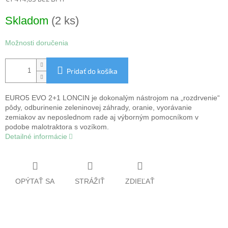
O
Jednotková
Skladom
(2 ks)
cena:
Možnosti doručenia
Pridať do košíka
EURO5 EVO 2+1 LONCIN je dokonalým nástrojom na „rozdrvenie“
pôdy, odburinenie zeleninovej záhrady, oranie, vyorávanie
zemiakov av neposlednom rade aj výborným pomocníkom v
podobe malotraktora s vozíkom.
Detailné informácie
OPÝTAŤ SA
STRÁŽIŤ
ZDIEĽAŤ