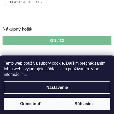
00421 948 400 416
Nákupný košík
0
KS /
€0
Tento web používa súbory cookie. Ďalším prechádzaním
tohto webu vyjadrujete súhlas s ich používaním. Viac
informácií
tu
.
Vytvoril Shoptet
&
Nastavenie
Copyright 2026
Zahradnedepo.sk
. Všetky práva vyhradené.
Upozorňujeme zákazníkov, že v období od 27. 07. 2026 do 07.08.
Odmietnuť
Súhlasím
Upraviť nastavenie cookies
2026 prebehne dovolenka. Expedícia tovaru bude od 10. 08. 2026.