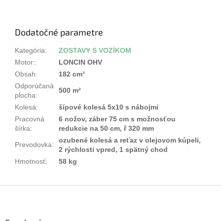
Dodatočné parametre
Kategória
:
ZOSTAVY S VOZÍKOM
Motor:
:
LONCIN OHV
Obsah
:
182 cm³
Odporúčaná
500 m²
plocha
:
Kolesá
:
šípové kolesá 5x10 s nábojmi
Pracovná
6 nožov, záber 75 cm s možnosťou
šírka
:
redukcie na 50 cm, ř 320 mm
ozubené kolesá a reťaz v olejovom kúpeli,
Prevodovka
:
2 rýchlosti vpred, 1 spätný chod
Hmotnosť
:
58 kg
Z
á
p