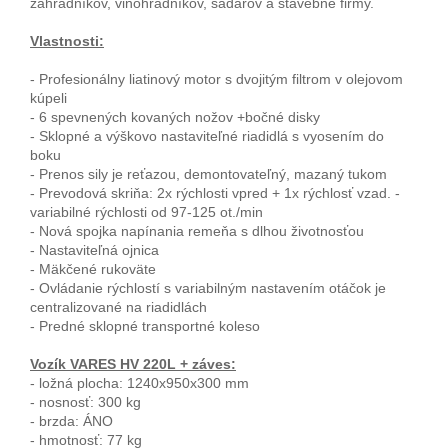
záhradníkov, vinohradníkov, sadárov a stavebné firmy.
Vlastnosti:
- Profesionálny liatinový motor s dvojitým filtrom v olejovom
kúpeli
- 6 spevnených kovaných nožov +bočné disky
- Sklopné a výškovo nastaviteľné riadidlá s vyosením do
boku
- Prenos sily je reťazou, demontovateľný, mazaný tukom
- Prevodová skriňa: 2x rýchlosti vpred + 1x rýchlosť vzad. -
variabilné rýchlosti od 97-125 ot./min
- Nová spojka napínania remeňa s dlhou životnosťou
- Nastaviteľná ojnica
- Mäkčené rukoväte
- Ovládanie rýchlostí s variabilným nastavením otáčok je
centralizované na riadidlách
- Predné sklopné transportné koleso
Vozík VARES HV 220L + záves:
- ložná plocha: 1240x950x300 mm
- nosnosť: 300 kg
- brzda: ÁNO
- hmotnosť: 77 kg