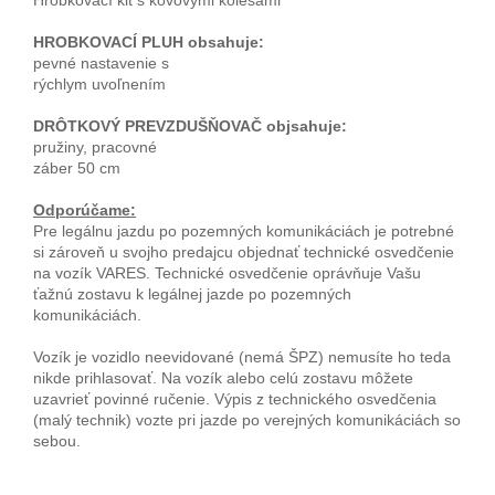
HROBKOVACÍ PLUH obsahuje:
pevné nastavenie s
rýchlym uvoľnením
DRÔTKOVÝ PREVZDUŠŇOVAČ objsahuje:
pružiny, pracovné
záber 50 cm
Odporúčame:
Pre legálnu jazdu po pozemných komunikáciách je potrebné
si zároveň u svojho predajcu objednať technické osvedčenie
na vozík VARES. Technické osvedčenie oprávňuje Vašu
ťažnú zostavu k legálnej jazde po pozemných
komunikáciách.
Vozík je vozidlo neevidované (nemá ŠPZ) nemusíte ho teda
nikde prihlasovať. Na vozík alebo celú zostavu môžete
uzavrieť povinné ručenie. Výpis z technického osvedčenia
(malý technik) vozte pri jazde po verejných komunikáciách so
sebou.