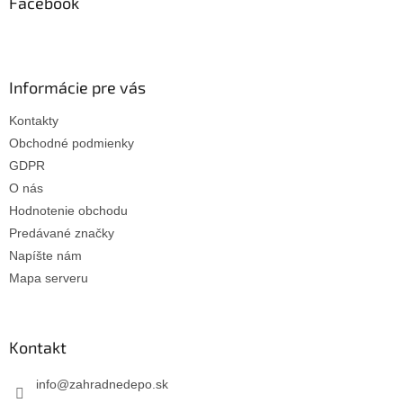
ä
Facebook
t
i
e
Informácie pre vás
Kontakty
Obchodné podmienky
GDPR
O nás
Hodnotenie obchodu
Predávané značky
Napíšte nám
Mapa serveru
Kontakt
info
@
zahradnedepo.sk