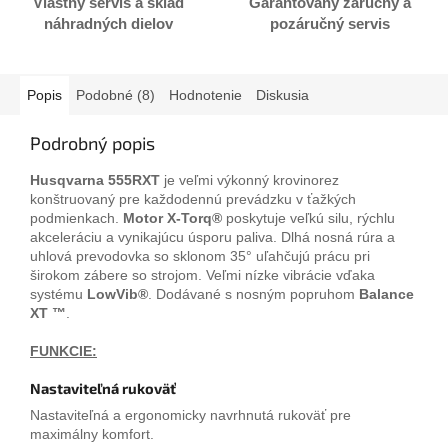
Vlastný servis a sklad
Garantovaný záručný a
náhradných dielov
pozáručný servis
Popis
Podobné (8)
Hodnotenie
Diskusia
Podrobný popis
Husqvarna 555RXT
je veľmi výkonný krovinorez
konštruovaný pre každodennú prevádzku v ťažkých
podmienkach.
Motor X-Torq®
poskytuje veľkú silu, rýchlu
akceleráciu a vynikajúcu úsporu paliva. Dlhá nosná rúra a
uhlová prevodovka so sklonom 35° uľahčujú prácu pri
širokom zábere so strojom. Veľmi nízke vibrácie vďaka
systému
LowVib®
. Dodávané s nosným popruhom
Balance
XT ™
.
FUNKCIE:
Nastaviteľná rukoväť
Nastaviteľná a ergonomicky navrhnutá rukoväť pre
maximálny komfort.