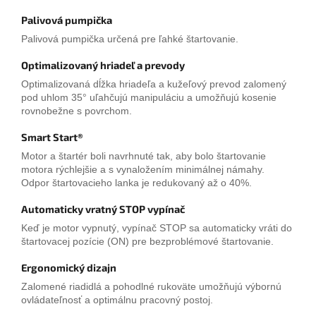
Palivová pumpička
Palivová pumpička určená pre ľahké štartovanie.
Optimalizovaný hriadeľ a prevody
Optimalizovaná dĺžka hriadeľa a kužeľový prevod zalomený
pod uhlom 35° uľahčujú manipuláciu a umožňujú kosenie
rovnobežne s povrchom.
Smart Start®
Motor a štartér boli navrhnuté tak, aby bolo štartovanie
motora rýchlejšie a s vynaložením minimálnej námahy.
Odpor štartovacieho lanka je redukovaný až o 40%.
Automaticky vratný STOP vypínač
Keď je motor vypnutý, vypínač STOP sa automaticky vráti do
štartovacej pozície (ON) pre bezproblémové štartovanie.
Ergonomický dizajn
Zalomené riadidlá a pohodlné rukoväte umožňujú výbornú
ovládateľnosť a optimálnu pracovný postoj.