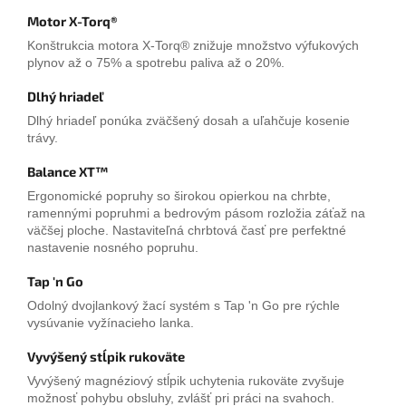
Motor X-Torq®
Konštrukcia motora X-Torq® znižuje množstvo výfukových
plynov až o 75% a spotrebu paliva až o 20%.
Dlhý hriadeľ
Dlhý hriadeľ ponúka zväčšený dosah a uľahčuje kosenie
trávy.
Balance XT™
Ergonomické popruhy so širokou opierkou na chrbte,
ramennými popruhmi a bedrovým pásom rozložia záťaž na
väčšej ploche. Nastaviteľná chrbtová časť pre perfektné
nastavenie nosného popruhu.
Tap 'n Go
Odolný dvojlankový žací systém s Tap 'n Go pre rýchle
vysúvanie vyžínacieho lanka.
Vyvýšený stĺpik rukoväte
Vyvýšený magnéziový stĺpik uchytenia rukoväte zvyšuje
možnosť pohybu obsluhy, zvlášť pri práci na svahoch.