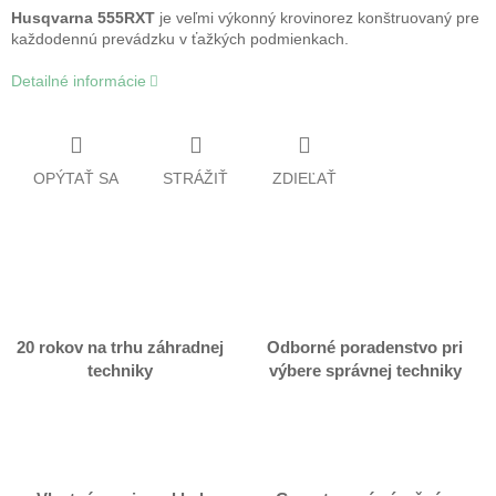
Husqvarna 555RXT
je veľmi výkonný krovinorez konštruovaný pre
každodennú prevádzku v ťažkých podmienkach.
Detailné informácie
OPÝTAŤ SA
STRÁŽIŤ
ZDIEĽAŤ
20 rokov na trhu záhradnej
Odborné poradenstvo pri
techniky
výbere správnej techniky