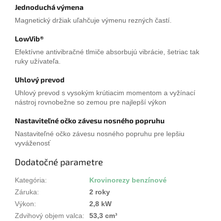
Jednoduchá výmena
Magnetický držiak uľahčuje výmenu rezných častí.
LowVib®
Efektívne antivibračné tlmiče absorbujú vibrácie, šetriac tak
ruky užívateľa.
Uhlový prevod
Uhlový prevod s vysokým krútiacim momentom a vyžínací
nástroj rovnobežne so zemou pre najlepší výkon
Nastaviteľné očko závesu nosného popruhu
Nastaviteľné očko závesu nosného popruhu pre lepšiu
vyváženosť
Dodatočné parametre
Kategória
:
Krovinorezy benzínové
Záruka
:
2 roky
Výkon
:
2,8 kW
Zdvihový objem valca
:
53,3 cm³