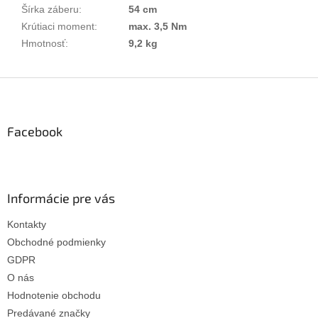
Šírka záberu
:
54 cm
Krútiaci moment
:
max. 3,5 Nm
Hmotnosť
:
9,2 kg
Z
á
p
ä
Facebook
t
i
e
Informácie pre vás
Kontakty
Obchodné podmienky
GDPR
O nás
Hodnotenie obchodu
Predávané značky