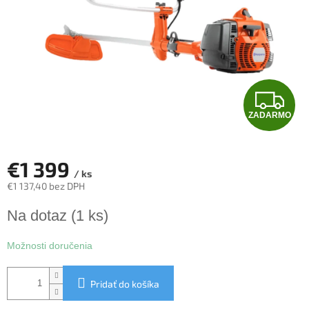
Z
ZADARMO
A
D
€1 399
/ ks
A
€1 137,40 bez DPH
Jednotková
R
Na dotaz
(1 ks)
cena:
M
Možnosti doručenia
O
Pridať do košíka