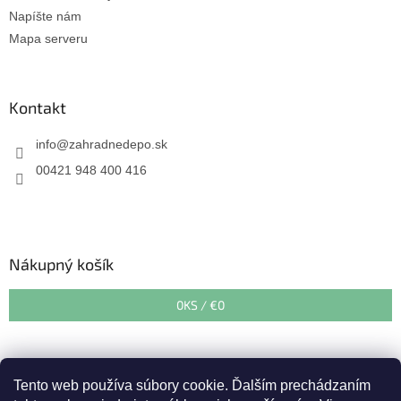
Napíšte nám
Mapa serveru
Kontakt
info
@
zahradnedepo.sk
00421 948 400 416
Nákupný košík
0
KS /
€0
Tento web používa súbory cookie. Ďalším prechádzaním