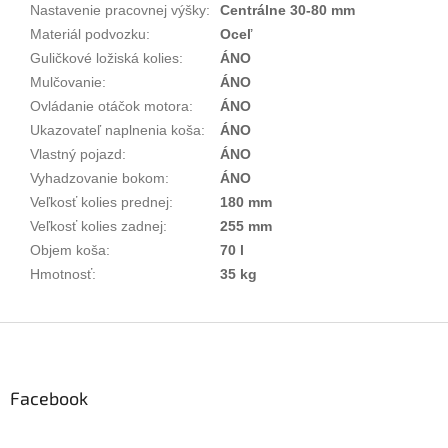
Nastavenie pracovnej výšky
:
Centrálne 30-80 mm
Materiál podvozku
:
Oceľ
Guličkové ložiská kolies
:
ÁNO
Mulčovanie
:
ÁNO
Ovládanie otáčok motora
:
ÁNO
Ukazovateľ naplnenia koša
:
ÁNO
Vlastný pojazd
:
ÁNO
Vyhadzovanie bokom
:
ÁNO
Veľkosť kolies prednej
:
180 mm
Veľkosť kolies zadnej
:
255 mm
Objem koša
:
70 l
Hmotnosť
:
35 kg
Z
á
p
ä
Facebook
t
i