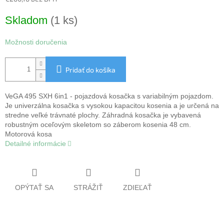
Jednotková
Skladom
(1 ks)
cena:
Možnosti doručenia
Pridať do košíka
VeGA 495 SXH 6in1 - pojazdová kosačka s variabilným pojazdom.
Je univerzálna kosačka s vysokou kapacitou kosenia a je určená na
stredne veľké trávnaté plochy. Záhradná kosačka je vybavená
robustným oceľovým skeletom so záberom kosenia 48 cm.
Motorová kosa
Detailné informácie
OPÝTAŤ SA
STRÁŽIŤ
ZDIEĽAŤ