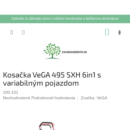
Vytvorte si záhradu snov s našimi inováciami a špičkovou technikou!
Prejsť
NÁKUP
na
obsah
KOŠÍK
Kosačka VeGA 495 SXH 6in1 s
variabilným pojazdom
100-101
Priemerné
Neohodnotené
Podrobnosti hodnotenia
Značka:
VeGA
hodnotenie
produktu
je
0,0
z