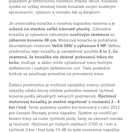
pojazdom je tohtoročnou novinkou značky VeGA. Kosačka
vyniká vo vyššej strednej triede kosačiek svojím kvalitným
spracovaním, výbavou a rovnako tak aj dizajnom.
Je univerzálna kosačka s vysokou kapacitou kosenia a je
určená na stredne veľké trávnaté plochy
. Záhradná
kosačka je vybavená robustným
oceľovým skeletom
so
záberom kosenia
48 cm.
Motorová kosačka je poháňaná
štvortaktným motorom
VeGA OHV s výkonom 5 HP.
Veľkou
prednosťou tejto kosačky je variabilnosť použitia
6 in 1, čo
znamená, že kosačka vie zbierať pokosenú trávu do
koša
, mulčuje, a alebo môže vyhadzovať trávu bočným
deflektorom i zadným deflektorom von. Tieto posledné
funkcie sa používajú prevažne na prerastenú trávu.
Ďalšou prednosťou je možnosť variabilný zmeny rýchlosti
sekačky vďaka ktorej môžete pohodlne nastaviť rýchlosť
kosenia podľa aktuálnych sekacích podmienok.
Rýchlosť
motorovej kosačky je možné regulovať v rozmedzí 3 - 4
km / hod
. Tento podobný systém bol testovaný v roku 2012
pre časopis Recepty prima nápadov. Systém sa osvěčil pri
kosení trávy za nízke rýchlosti jazdy, kedy sa zároveň merala
aj hlučnosť. Hlučnosť pri nízkych otáčkach 2700 ot / min a
rýchlosti 3 km / hod bola 74 dB čo bola suverénne najnižšia