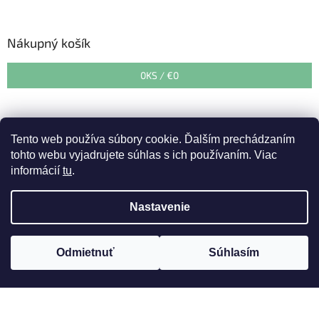
Nákupný košík
0
KS /
€0
Tento web používa súbory cookie. Ďalším prechádzaním
tohto webu vyjadrujete súhlas s ich používaním. Viac
informácií
tu
.
Vytvoril Shoptet
&
Nastavenie
Copyright 2026
Zahradnedepo.sk
. Všetky práva vyhradené.
Upozorňujeme zákazníkov, že v období od 27. 07. 2026 do 07.08.
Odmietnuť
Súhlasím
Upraviť nastavenie cookies
2026 prebehne dovolenka. Expedícia tovaru bude od 10. 08. 2026.