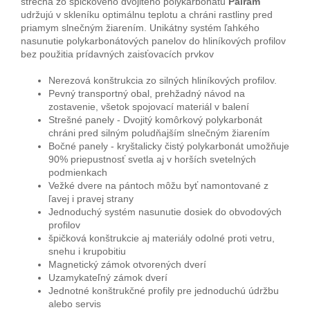
strecha zo špičkového dvojitého polykarbonátu
Palram
udržujú v skleníku optimálnu teplotu a chráni rastliny pred
priamym slnečným žiarením. Unikátny systém ľahkého
nasunutie polykarbonátových panelov do hliníkových profilov
bez použitia prídavných zaisťovacích prvkov
Nerezová konštrukcia zo silných hliníkových profilov.
Pevný transportný obal, prehžadný návod na
zostavenie, všetok spojovací materiál v balení
Strešné panely - Dvojitý komôrkový polykarbonát
chráni pred silným poludňajším slnečným žiarením
Bočné panely - kryštalicky čistý polykarbonát umožňuje
90% priepustnosť svetla aj v horších svetelných
podmienkach
Vežké dvere na pántoch môžu byť namontované z
ľavej i pravej strany
Jednoduchý systém nasunutie dosiek do obvodových
profilov
špičková konštrukcie aj materiály odolné proti vetru,
snehu i krupobitiu
Magnetický zámok otvorených dverí
Uzamykateľný zámok dverí
Jednotné konštrukčné profily pre jednoduchú údržbu
alebo servis