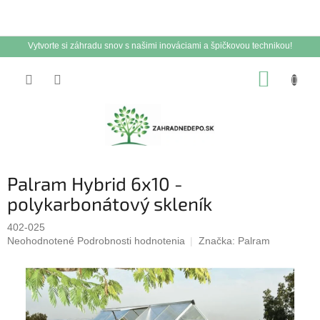
Vytvorte si záhradu snov s našimi inováciami a špičkovou technikou!
Prejsť
NÁKUP
na
obsah
KOŠÍK
Palram Hybrid 6x10 -
polykarbonátový skleník
402-025
Priemerné
Neohodnotené
Podrobnosti hodnotenia
Značka:
Palram
hodnotenie
produktu
je
0,0
z