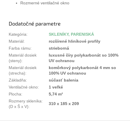
Rozmerné ventilačné okno
Dodatočné parametre
Kategória
:
SKLENÍKY, PARENISKÁ
Materiál
:
rozšírené hliníkové profily
Farba rámu
:
strieborná
Materiál dosiek
luxusné číry polykarbonát so 100%
(steny)
:
UV ochranou
Materiál dosiek
komôrkový polykarbonát 4 mm so
(strecha)
:
100% UV ochranou
Základňa
:
súčasť balenia
Ventilačné okno
:
1 veľké
Plocha
:
5,74 m²
Rozmery skleníka:
310 x 185 x 209
(D x Š x V)
:
Z
á