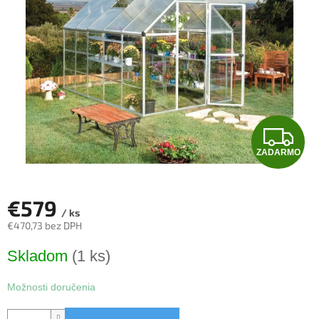
5
hviezdičiek.
Z
ZADARMO
A
D
€579
/ ks
A
€470,73 bez DPH
Jednotková
R
Skladom
(1 ks)
cena:
M
Možnosti doručenia
O