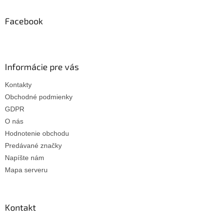
p
ä
Facebook
t
i
e
Informácie pre vás
Kontakty
Obchodné podmienky
GDPR
O nás
Hodnotenie obchodu
Predávané značky
Napíšte nám
Mapa serveru
Kontakt