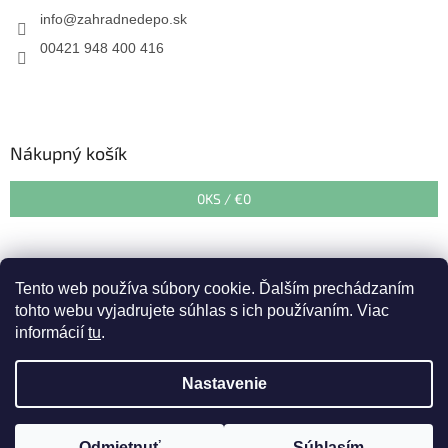
info
@
zahradnedepo.sk
00421 948 400 416
Nákupný košík
0
KS /
€0
Tento web používa súbory cookie. Ďalším prechádzaním
tohto webu vyjadrujete súhlas s ich používaním. Viac
informácií
tu
.
Vytvoril Shoptet
&
Nastavenie
Copyright 2026
Zahradnedepo.sk
. Všetky práva vyhradené.
Upozorňujeme zákazníkov, že v období od 27. 07. 2026 do 07.08.
Odmietnuť
Súhlasím