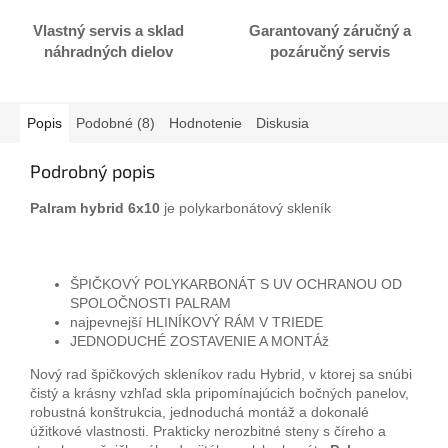
Vlastný servis a sklad
Garantovaný záručný a
náhradných dielov
pozáručný servis
Popis
Podobné (8)
Hodnotenie
Diskusia
Podrobný popis
Palram hybrid 6x10
je polykarbonátový skleník
ŠPIČKOVÝ POLYKARBONÁT S UV OCHRANOU OD
SPOLOČNOSTI PALRAM
najpevnejší HLINÍKOVÝ RÁM V TRIEDE
JEDNODUCHÉ ZOSTAVENIE A MONTÁž
Nový rad špičkových skleníkov radu Hybrid, v ktorej sa snúbi
čistý a krásny vzhľad skla pripomínajúcich bočných panelov,
robustná konštrukcia, jednoduchá montáž a dokonalé
úžitkové vlastnosti. Prakticky nerozbitné steny s číreho a