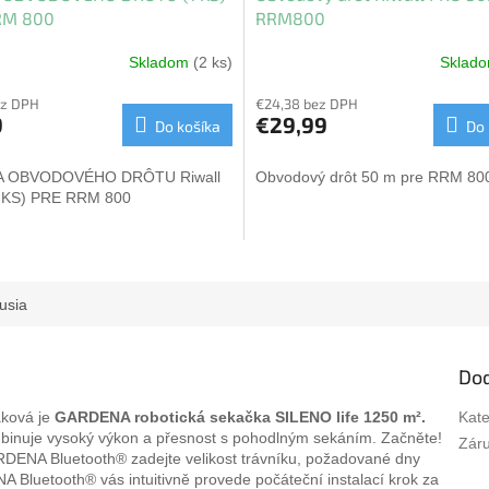
RM 800
RRM800
Skladom
(2 ks)
Sklad
ez DPH
€24,38 bez DPH
9
€29,99
Do košíka
Do 
 OBVODOVÉHO DRÔTU Riwall
Obvodový drôt 50 m pre RRM 80
 KS) PRE RRM 800
usia
Do
aková je
GARDENA robotická sekačka SILENO life 1250 m².
Kate
kombinuje vysoký výkon a přesnost s pohodlným sekáním. Začněte!
Zár
ARDENA Bluetooth® zadejte velikost trávníku, požadované dny
 Bluetooth® vás intuitivně provede počáteční instalací krok za