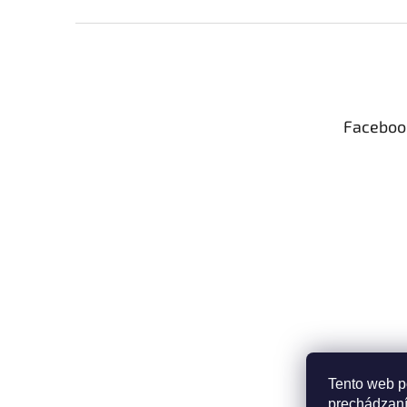
Z
á
p
ä
t
Faceboo
i
e
Tento web p
prechádzaní