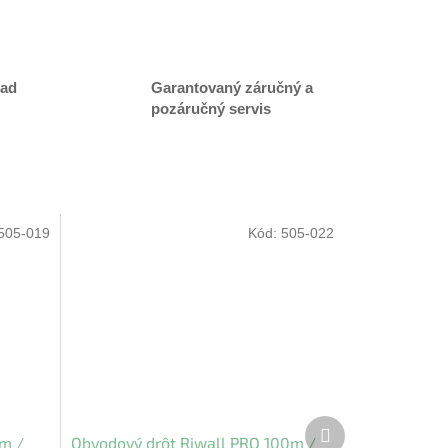
lad
Garantovaný záručný a
pozáručný servis
505-019
Kód:
505-022
Ďalší
0m /
Obvodový drôt Riwall PRO 100m /
produkt