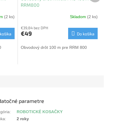
RRM800
om
(2 ks)
Skladom
(2 ks)
€39,84 bez DPH
€49
košíka
Do košíka
0
Obvodový drôt 100 m pre RRM 800
datočné parametre
gória
:
ROBOTICKÉ KOSAČKY
uka
:
2 roky