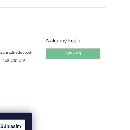
Nákupný košík
@
zahradnedepo.sk
0
KS /
€0
 948 400 416
Súhlasím