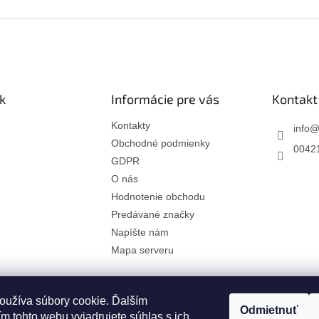
k
Informácie pre vás
Kontakt
Kontakty
info
Obchodné podmienky
00421
GDPR
O nás
Hodnotenie obchodu
Predávané značky
Napíšte nám
Mapa serveru
oužíva súbory cookie. Ďalším
Odmietnuť
m tohto webu vyjadrujete súhlas s ich