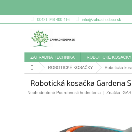
Prejsť
00421 948 400 416
info@zahradnedepo.sk
na
obsah
ZÁHRADNÁ TECHNIKA
ROBOTICKÉ KOSAČKY
Domov
ROBOTICKÉ KOSAČKY
Robotická kos
Robotická kosačka Gardena SI
Priemerné
Neohodnotené
Podrobnosti hodnotenia
Značka:
GAR
hodnotenie
produktu
je
0,0
z
5
hviezdičiek.