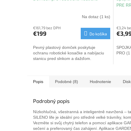
A
PRE R
R
M
Na dotaz
(1 ks)
O
€161,79 bez DPH
€3,24 b
€199
€3,9
Do košíka
Pevný plastový domček poskytuje
SPOJKA
ochranu robotické kosačke a nabíjaciu
PRO (1
stanicu pred slnkom a dažďom.
Popis
Podobné (8)
Hodnotenie
Disk
Podrobný popis
Nízkohlučná, všestranná a inteligentně navržená – t
SILENO life je ideální pro středně velké trávníky, 
Vezměte si svůj chytrý telefon a pomocí aplikace G
sečení a preferovaný čas zahájení. Aplikace GARDENA