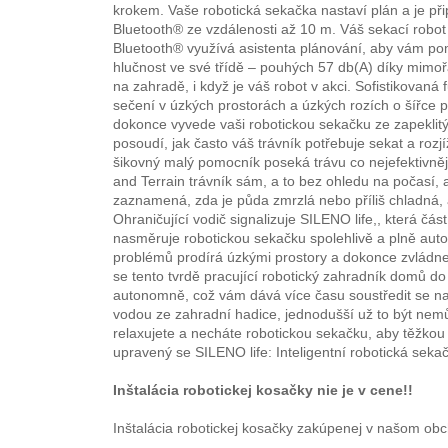
krokem. Vaše robotická sekačka nastaví plán a je př
Bluetooth® ze vzdálenosti až 10 m. Váš sekací robo
Bluetooth® využívá asistenta plánování, aby vám po
hlučnost ve své třídě – pouhých 57 db(A) díky mimoř
na zahradě, i když je váš robot v akci. Sofistikovan
sečení v úzkých prostorách a úzkých rozích o šířce p
dokonce vyvede vaši robotickou sekačku ze zapekli
posoudí, jak často váš trávník potřebuje sekat a rozj
šikovný malý pomocník poseká trávu co nejefektivněj
and Terrain trávník sám, a to bez ohledu na počasí, a
zaznamená, zda je půda zmrzlá nebo příliš chladná,
Ohraničující vodič signalizuje SILENO life,, která 
nasměruje robotickou sekačku spolehlivě a plně aut
problémů prodírá úzkými prostory a dokonce zvládne 
se tento tvrdě pracující robotický zahradník domů do
autonomně, což vám dává více času soustředit se na 
vodou ze zahradní hadice, jednodušší už to být nemů
relaxujete a necháte robotickou sekačku, aby těžkou
upravený se SILENO life: Inteligentní robotická seka
Inštalácia robotickej kosačky nie je v cene!!
Inštalácia robotickej kosačky zakúpenej v našom ob