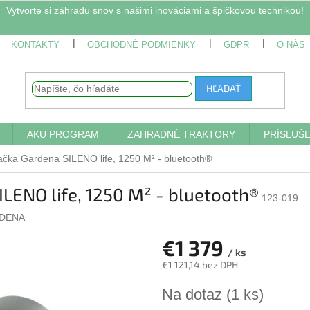
Vytvorte si záhradu snov s našimi inováciami a špičkovou technikou!
KONTAKTY
OBCHODNÉ PODMIENKY
GDPR
O NÁS
HĽADAŤ
AKU PROGRAM
ZAHRADNÉ TRAKTORY
PRÍSLUŠ
ačka Gardena SILENO life, 1250 M² - bluetooth®
LENO life, 1250 M² - bluetooth®
123-019
DENA
€1 379
/ ks
€1 121,14 bez DPH
Jednotková
Na dotaz
(1 ks)
cena: