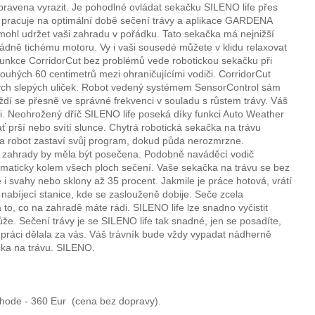
ipravena vyrazit. Je pohodlné ovládat sekačku SILENO life přes
t pracuje na optimální době sečení trávy a aplikace GARDENA
mohl udržet vaši zahradu v pořádku. Tato sekačka má nejnižší
ádně tichému motoru. Vy i vaši sousedé můžete v klidu relaxovat
á funkce CorridorCut bez problémů vede robotickou sekačku při
ouhých 60 centimetrů mezi ohraničujícími vodiči. CorridorCut
tých slepých uliček. Robot vedený systémem SensorControl sám
íždí se přesně ve správné frekvenci v souladu s růstem trávy. Váš
i. Neohrožený dříč SILENO life poseká díky funkci Auto Weather
ť prší nebo svítí slunce. Chytrá robotická sekačka na trávu
 a robot zastaví svůj program, dokud půda nerozmrzne.
část zahrady by měla být posečena. Podobně naváděcí vodič
omaticky kolem všech ploch sečení. Vaše sekačka na trávu se bez
i svahy nebo sklony až 35 procent. Jakmile je práce hotová, vrátí
 nabíjecí stanice, kde se zaslouženě dobije. Seče zcela
to, co na zahradě máte rádi. SILENO life lze snadno vyčistit
že. Sečení trávy je se SILENO life tak snadné, jen se posadíte,
 práci dělala za vás. Váš trávník bude vždy vypadat nádherně
čka na trávu. SILENO.
chode - 360 Eur (cena bez dopravy).