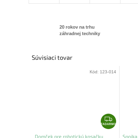
20 rokov na trhu
záhradnej techniky
Súvisiaci tovar
Kód:
123-014
Z
A
ZADARMO
D
Domček pre robotickú kosačku
Spojk