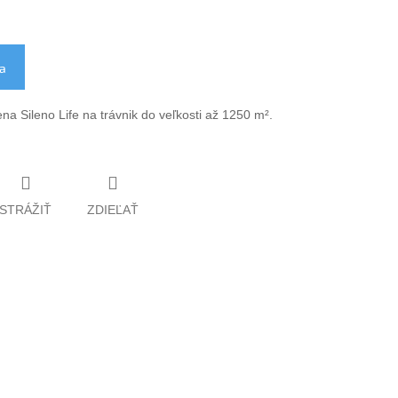
ka
a Sileno Life na trávnik do veľkosti až 1250 m².
STRÁŽIŤ
ZDIEĽAŤ