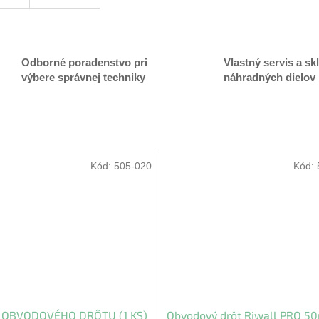
A
R
Odborné poradenstvo pri
Vlastný servis a sk
výbere správnej techniky
náhradných dielov
M
O
Kód:
505-020
Kód:
a OBVODOVÉHO DRÔTU (1 KS)
Obvodový drôt Riwall PRO 5