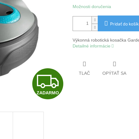
Možnosti doručenia
Pridať do koší
Výkonná robotická kosačka Garden
Detailné informácie
Z
TLAČ
OPÝTAŤ SA
ZADARMO
A
D