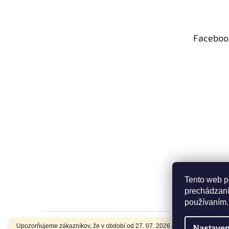
p
ä
t
Faceboo
i
e
Tento web p
prechádzaní
používaním.
Upozorňujeme zákazníkov, že v období od 27. 07. 2026 do 07.08. 2026
Nastaven