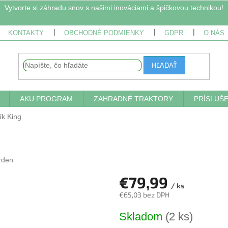
Vytvorte si záhradu snov s našimi inováciami a špičkovou technikou!
KONTAKTY
OBCHODNÉ PODMIENKY
GDPR
O NÁS
HĽADAŤ
AKU PROGRAM
ZAHRADNÉ TRAKTORY
PRÍSLUŠ
ík King
rden
€79,99
/ ks
€65,03 bez DPH
Jednotková
Skladom
(2 ks)
cena: