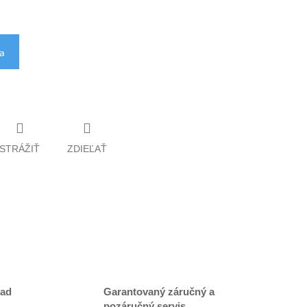
ka
STRÁŽIŤ
ZDIEĽAŤ
lad
Garantovaný záručný a
pozáručný servis