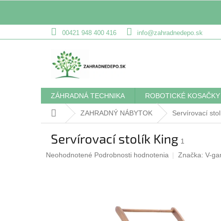
Prejsť
00421 948 400 416
info@zahradnedepo.sk
na
obsah
ZÁHRADNÁ TECHNIKA
ROBOTICKÉ KOSAČKY
Domov
ZAHRADNÝ NÁBYTOK
Servírovací stol
Servírovací stolík King
1
Priemerné
Neohodnotené
Podrobnosti hodnotenia
Značka:
V-ga
hodnotenie
produktu
je
0,0
z
5
hviezdičiek.