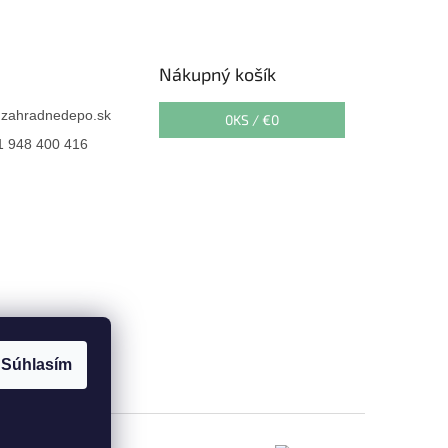
Nákupný košík
@
zahradnedepo.sk
0
KS /
€0
 948 400 416
Súhlasím