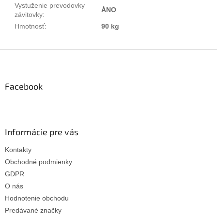
Vystuženie prevodovky
ÁNO
závitovky
:
Hmotnosť
:
90 kg
Z
á
p
ä
Facebook
t
i
e
Informácie pre vás
Kontakty
Obchodné podmienky
GDPR
O nás
Hodnotenie obchodu
Predávané značky