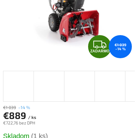
Z
€1 039
–14 %
ZADARMO
A
D
A
R
M
€1 039
–14 %
€889
/ ks
O
€722,76 bez DPH
Jednotková
Skladom
(1 ks)
cena: