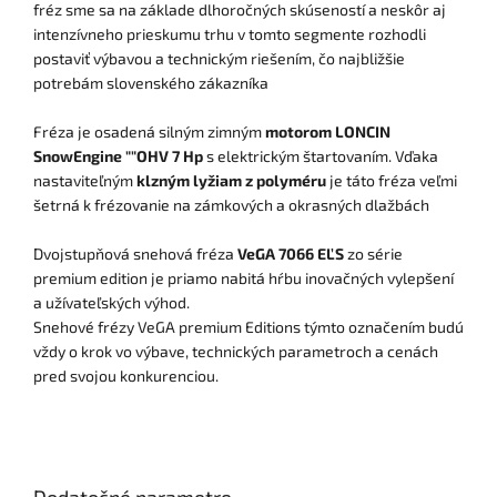
fréz sme sa na základe dlhoročných skúseností a neskôr aj
intenzívneho prieskumu trhu v tomto segmente rozhodli
postaviť výbavou a technickým riešením, čo najbližšie
potrebám slovenského zákazníka
Fréza je osadená silným zimným
motorom LONCIN
SnowEngine ""OHV 7 Hp
s elektrickým štartovaním. Vďaka
nastaviteľným
klzným lyžiam z polyméru
je táto fréza veľmi
šetrná k frézovanie na zámkových a okrasných dlažbách
Dvojstupňová snehová fréza
VeGA 7066 EĽS
zo série
premium edition je priamo nabitá hŕbu inovačných vylepšení
a užívateľských výhod.
Snehové frézy VeGA premium Editions týmto označením budú
vždy o krok vo výbave, technických parametroch a cenách
pred svojou konkurenciou.