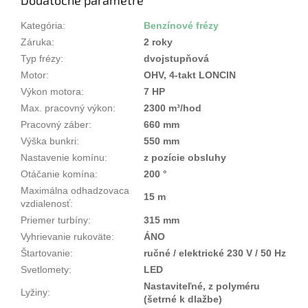
Dodatočné parametre
Kategória
:
Benzínové frézy
Záruka
:
2 roky
Typ frézy
:
dvojstupňová
Motor
:
OHV, 4-takt LONCIN
Výkon motora
:
7 HP
Max. pracovný výkon
:
2300 m³/hod
Pracovný záber
:
660 mm
Výška bunkri
:
550 mm
Nastavenie komínu
:
z pozície obsluhy
Otáčanie komína
:
200 °
Maximálna odhadzovaca
15 m
vzdialenosť
:
Priemer turbíny
:
315 mm
Vyhrievanie rukoväte
:
ÁNO
Štartovanie
:
ručné / elektrické 230 V / 50 Hz
Svetlomety
:
LED
Nastaviteľné, z polyméru
Lyžiny
:
(šetrné k dlažbe)