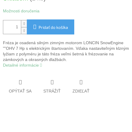
Možnosti doručenia
Pridať do košíka
Fréza je osadená silným zimným motorom LONCIN SnowEngine
""OHV 7 Hp s elektrickým štartovaním. Vďaka nastaviteľným klzným
lyžiam z polyméru je táto fréza veľmi šetrná k frézovanie na
zámkových a okrasných dlažbách.
Detailné informácie
OPÝTAŤ SA
STRÁŽIŤ
ZDIEĽAŤ