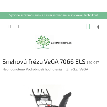
Vytvorte si záhradu snov s našimi inováciami a špičkovou technikou!
Prejsť
NÁKUP
na
obsah
KOŠÍK
Snehová fréza VeGA 7066 ELS
140-047
Priemerné
Neohodnotené
Podrobnosti hodnotenia
Značka:
VeGA
hodnotenie
produktu
je
0,0
z
5
hviezdičiek.