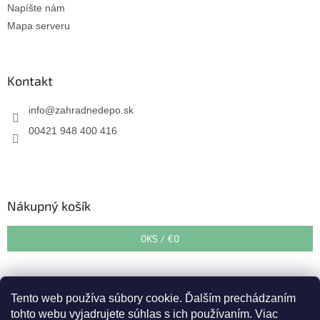
Napíšte nám
Mapa serveru
Kontakt
info
@
zahradnedepo.sk
00421 948 400 416
Nákupný košík
0
KS /
€0
Tento web používa súbory cookie. Ďalším prechádzaním
tohto webu vyjadrujete súhlas s ich používaním. Viac