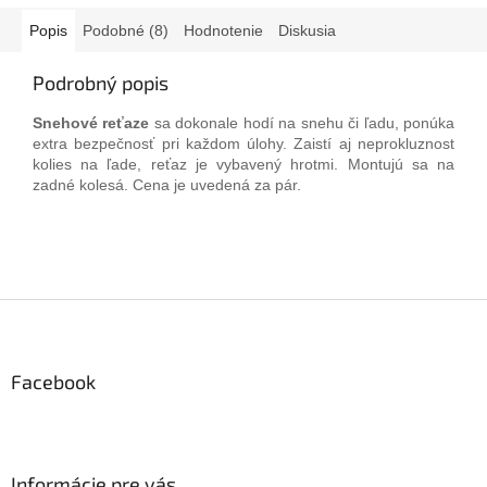
Popis
Podobné (8)
Hodnotenie
Diskusia
Podrobný popis
Snehové
reťaze
sa dokonale
hodí
na
snehu
či ľadu
,
ponúka
extra
bezpečnosť pri
každom
úlohy
.
Zaistí
aj
neprokluznost
kolies
na
ľade
,
reťaz
je
vybavený
hrotmi
.
Montujú
sa
na
zadné kolesá
.
Cena je
uvedená za
pár
.
Z
á
p
ä
Facebook
t
i
e
Informácie pre vás