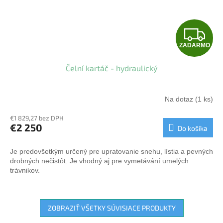
Z
ZADARMO
A
Čelní kartáč - hydraulický
D
A
Na dotaz
(1 ks)
R
€1 829,27 bez DPH
€2 250
Do košíka
M
Je predovšetkým určený pre upratovanie snehu, lístia a pevných
O
drobných nečistôt. Je vhodný aj pre vymetávání umelých
trávnikov.
ZOBRAZIŤ VŠETKY SÚVISIACE PRODUKTY