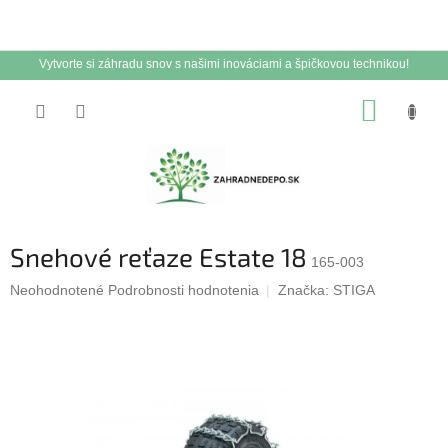
Vytvorte si záhradu snov s našimi inováciami a špičkovou technikou!
Prejsť
NÁKUP
na
obsah
KOŠÍK
Snehové reťaze Estate 18
165-003
Priemerné
Neohodnotené
Podrobnosti hodnotenia
Značka:
STIGA
hodnotenie
produktu
je
0,0
z
5
hviezdičiek.