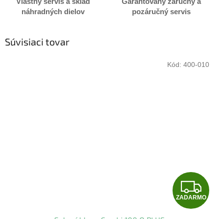
Vlastný servis a sklad
Garantovaný záručný a
náhradných dielov
pozáručný servis
Súvisiaci tovar
Kód:
400-010
Z
ZADARMO
A