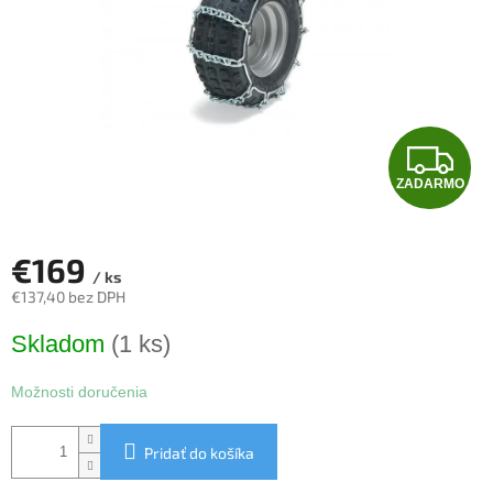
Z
ZADARMO
A
D
€169
/ ks
A
€137,40 bez DPH
Jednotková
R
Skladom
(1 ks)
cena:
M
Možnosti doručenia
O
Pridať do košíka