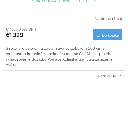
Sekací hlava Combi 100 Q PLUS
D
A
Na dotaz
(1 ks)
R
€1 137,40 bez DPH
€1 399
Do košíka
M
Široká profesionálna žacia hlava so záberom 100 cm s
O
možnosťou kombinácie sekacích technológií Multiclip alebo
vyhadzovanie dozadu. Vodiace kolieska uľahčujú zatáčanie.
Výška...
Kód:
400-015