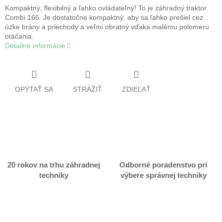
Kompaktný, flexibilný a ľahko ovládateľný! To je záhradný traktor
Combi 166. Je dostatočne kompaktný, aby sa ľahko prešiel cez
úzke brány a priechody a veľmi obratný vďaka malému polomeru
otáčania.
Detailné informácie
OPÝTAŤ SA
STRÁŽIŤ
ZDIEĽAŤ
20 rokov na trhu záhradnej
Odborné poradenstvo pri
techniky
výbere správnej techniky