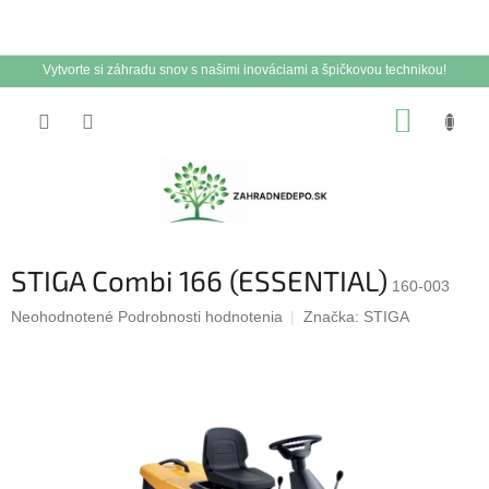
Vytvorte si záhradu snov s našimi inováciami a špičkovou technikou!
Prejsť
NÁKUP
na
obsah
KOŠÍK
STIGA Combi 166 (ESSENTIAL)
160-003
Priemerné
Neohodnotené
Podrobnosti hodnotenia
Značka:
STIGA
hodnotenie
produktu
je
0,0
z
5
hviezdičiek.