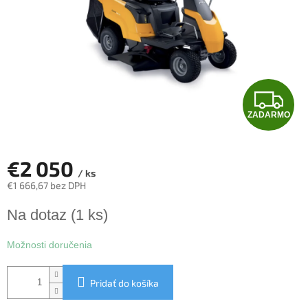
Z
ZADARMO
A
D
€2 050
/ ks
A
€1 666,67 bez DPH
Jednotková
R
Na dotaz
(1 ks)
cena:
M
Možnosti doručenia
O
Pridať do košíka