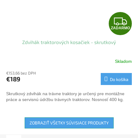
Z
ZADARMO
A
Zdvihák traktorových kosačiek - skrutkový
D
A
Skladom
R
€153,66 bez DPH
€189
Do košíka
M
Skrutkový zdvihák na trávne traktory je určený pre montážne
O
práce a servisnú údržbu trávnych traktorov. Nosnosť 400 kg.
ZOBRAZIŤ VŠETKY SÚVISIACE PRODUKTY