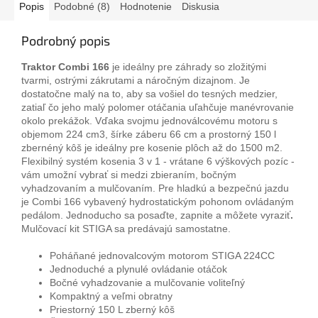
Popis
Podobné (8)
Hodnotenie
Diskusia
Podrobný popis
Traktor Combi 166
je ideálny pre záhrady so zložitými
tvarmi, ostrými zákrutami a náročným dizajnom. Je
dostatočne malý na to, aby sa vošiel do tesných medzier,
zatiaľ čo jeho malý polomer otáčania uľahčuje manévrovanie
okolo prekážok. Vďaka svojmu jednoválcovému motoru s
objemom 224 cm3, šírke záberu 66 cm a prostorný 150 l
zbernéný kôš je ideálny pre kosenie plôch až do 1500 m2.
Flexibilný systém kosenia 3 v 1 - vrátane 6 výškových pozíc -
vám umožní vybrať si medzi zbieraním, bočným
vyhadzovaním a mulčovaním. Pre hladkú a bezpečnú jazdu
je Combi 166 vybavený hydrostatickým pohonom ovládaným
pedálom. Jednoducho sa posaďte, zapnite a môžete vyraziť
.
Mulčovací kit STIGA sa predávajú samostatne.
Poháňané jednovalcovým motorom STIGA 224CC
Jednoduché a plynulé ovládanie otáčok
Bočné vyhadzovanie a mulčovanie voliteľný
Kompaktný a veľmi obratny
Priestorný 150 L zberný kôš