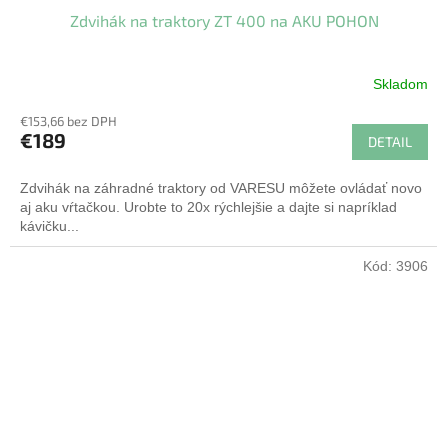
Zdvihák na traktory ZT 400 na AKU POHON
D
A
Skladom
R
€153,66 bez DPH
€189
DETAIL
M
Zdvihák na záhradné traktory od VARESU môžete ovládať novo
O
aj aku vŕtačkou. Urobte to 20x rýchlejšie a dajte si napríklad
kávičku...
Kód:
3906