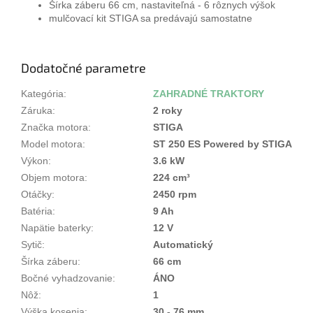
Šírka záberu 66 cm, nastaviteľná - 6 rôznych výšok
mulčovací kit STIGA sa predávajú samostatne
Dodatočné parametre
Kategória
:
ZAHRADNÉ TRAKTORY
Záruka
:
2 roky
Značka motora
:
STIGA
Model motora
:
ST 250 ES Powered by STIGA
Výkon
:
3.6 kW
Objem motora
:
224 cm³
Otáčky
:
2450 rpm
Batéria
:
9 Ah
Napätie baterky
:
12 V
Sytič
:
Automatický
Šírka záberu
:
66 cm
Bočné vyhadzovanie
:
ÁNO
Nôž
:
1
Výška kosenia
:
30 - 76 mm