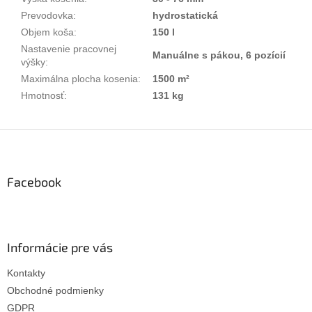
Prevodovka
:
hydrostatická
Objem koša
:
150 l
Nastavenie pracovnej
Manuálne s pákou, 6 pozícií
výšky
:
Maximálna plocha kosenia
:
1500 m²
Hmotnosť
:
131 kg
Z
á
p
ä
Facebook
t
i
e
Informácie pre vás
Kontakty
Obchodné podmienky
GDPR