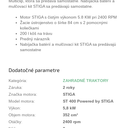
Multiclip, ktorá sa predáva samostatne. Nabíjačka batérií a
mulčovací kit STIGA sa predávajú samostatne.
Motor STIGA s čistým výkonom 5.8 KW pri 2400 RPM
Žacie ústrojenstvo o šírke 84 cm s 2 pomocnými
koliečkami
200 l kôš na trávu
Predný nárazník
Nabíjačka batérií a mulčovací kit STIGA sa predávajú
samostatne
Dodatočné parametre
Kategória
:
ZAHRADNÉ TRAKTORY
Záruka
:
2 roky
Značka motora
:
STIGA
Model motora
:
ST 400 Powered by STIGA
Výkon
:
5,8 kW
Objem motora
:
352 cm³
Otáčky
:
2400 rpm