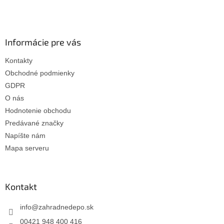
t
i
e
Informácie pre vás
Kontakty
Obchodné podmienky
GDPR
O nás
Hodnotenie obchodu
Predávané značky
Napíšte nám
Mapa serveru
Kontakt
info
@
zahradnedepo.sk
00421 948 400 416