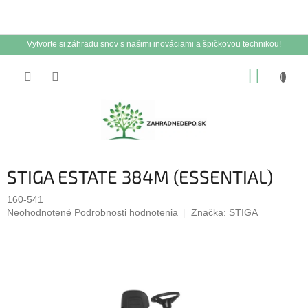
Vytvorte si záhradu snov s našimi inováciami a špičkovou technikou!
Prejsť
NÁKUP
na
obsah
KOŠÍK
STIGA ESTATE 384M (ESSENTIAL)
160-541
Priemerné
Neohodnotené
Podrobnosti hodnotenia
Značka:
STIGA
hodnotenie
produktu
je
0,0
z
5
hviezdičiek.