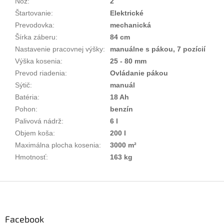
Nôž
:
2
Štartovanie
:
Elektrické
Prevodovka
:
mechanická
Šírka záberu
:
84 cm
Nastavenie pracovnej výšky
:
manuálne s pákou, 7 pozícií
Výška kosenia
:
25 - 80 mm
Prevod riadenia
:
Ovládanie pákou
Sýtič
:
manuál
Batéria
:
18 Ah
Pohon
:
benzín
Palivová nádrž
:
6 l
Objem koša
:
200 l
Maximálna plocha kosenia
:
3000 m²
Hmotnosť
:
163 kg
Z
á
p
ä
Facebook