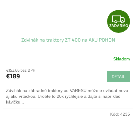
Z
ZADARMO
A
Zdvihák na traktory ZT 400 na AKU POHON
D
A
Skladom
R
€153,66 bez DPH
€189
DETAIL
M
Zdvihák na záhradné traktory od VARESU môžete ovládať novo
O
aj aku vŕtačkou. Urobte to 20x rýchlejšie a dajte si napríklad
kávičku...
Kód:
4235