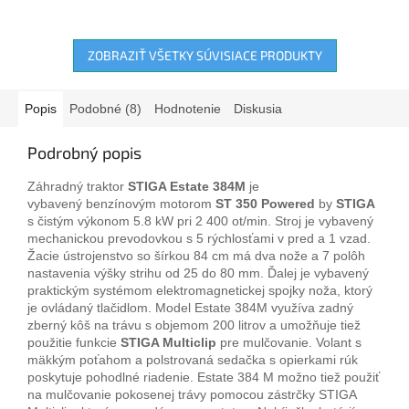
ZOBRAZIŤ VŠETKY SÚVISIACE PRODUKTY
Popis
Podobné (8)
Hodnotenie
Diskusia
Podrobný popis
Záhradný traktor
STIGA Estate 384M
je
vybavený benzínovým motorom
ST 350 Powered
by
STIGA
s čistým výkonom 5.8 kW pri 2 400 ot/min. Stroj je vybavený
mechanickou prevodovkou s 5 rýchlosťami v pred a 1 vzad.
Žacie ústrojenstvo so šírkou 84 cm má dva nože a 7 polôh
nastavenia výšky strihu od 25 do 80 mm. Ďalej je vybavený
praktickým systémom elektromagnetickej spojky noža, ktorý
je ovládaný tlačidlom. Model Estate 384M využíva zadný
zberný kôš na trávu s objemom 200 litrov a umožňuje tiež
použitie funkcie
STIGA Multiclip
pre mulčovanie. Volant s
mäkkým poťahom a polstrovaná sedačka s opierkami rúk
poskytuje pohodlné riadenie. Estate 384 M možno tiež použiť
na mulčovanie pokosenej trávy pomocou zástrčky STIGA