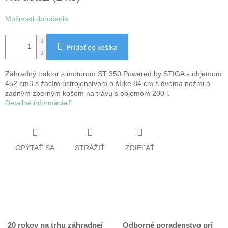
Možnosti doručenia
Pridať do košíka
Záhradný traktor s motorom ST 350 Powered by STIGA s objemom
452 cm3 s žacím ústrojenstvom o šírke 84 cm s dvoma nožmi a
zadným zberným košom na trávu s objemom 200 l.
Detailné informácie
OPÝTAŤ SA
STRÁŽIŤ
ZDIEĽAŤ
20 rokov na trhu záhradnej
Odborné poradenstvo pri