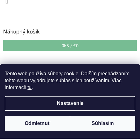
Nákupný košík
0
KS /
€0
Tento web používa súbory cookie. Ďalším prechádzaním
tohto webu vyjadrujete súhlas s ich používaním. Viac
informácií
tu
.
Vytvoril Shoptet
&
Nastavenie
Copyright 2026
Zahradnedepo.sk
. Všetky práva vyhradené.
Upozorňujeme zákazníkov, že v období od 27. 07. 2026 do 07.08.
Odmietnuť
Súhlasím
Upraviť nastavenie cookies
2026 prebehne dovolenka. Expedícia tovaru bude od 10. 08. 2026.