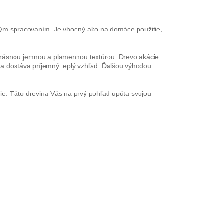
vým spracovaním. Je vhodný ako na domáce použitie,
s krásnou jemnou a plamennou textúrou. Drevo akácie
a dostáva príjemný teplý vzhľad. Ďalšou výhodou
ie. Táto drevina Vás na prvý pohľad upúta svojou