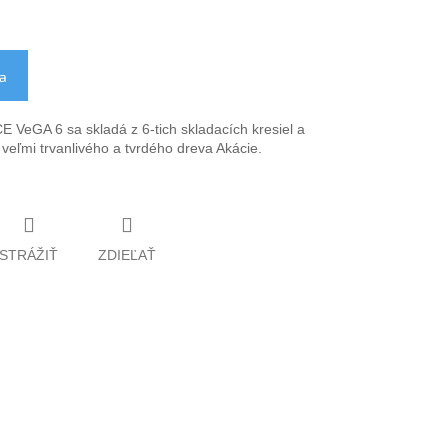
ka
 VeGA 6 sa skladá z 6-tich skladacích kresiel a
 veľmi trvanlivého a tvrdého dreva Akácie.
STRÁŽIŤ
ZDIEĽAŤ