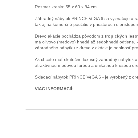
Rozmer kresla: 55 x 60 x 94 cm.
Záhradný nábytok PRINCE VeGA 6 sa vyznačuje atrak
tak aj na komerčné použitie v priestoroch s prístupom
Drevo akácie pochádza pôvodom z
tropických les
má olivovo (medovo) hnedé až šedohnedé odtiene, k
záhradného nábytku z dreva z akácie je odolnosť pro
Ak chcete mať skutočne luxusný záhradný nábytok a o
atraktívnou medovou farbou a unikátnou kresbou dre
Skladací nábytok PRINCE VeGA 6 - je vyrobený z dre
VIAC INFORMACIÍ:
Z
á
p
ä