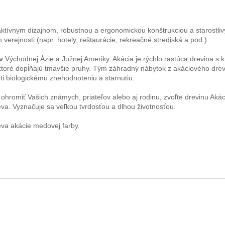
tívnym dizajnom, robustnou a ergonomickou konštrukciou a starostli
 verejnosti (napr. hotely, reštaurácie, rekreačné strediská a pod.).
ov
Východnej Ázie a Južnej Ameriky. Akácia je rýchlo rastúca drevina 
toré dopĺňajú tmavšie pruhy. Tým záhradný nábytok z akáciového drev
ti biologickému znehodnoteniu a starnutiu.
hromiť Vašich známych, priateľov alebo aj rodinu, zvoľte drevinu Akác
va. Vyznačuje sa veľkou tvrdosťou a dlhou životnosťou.
va akácie medovej farby.