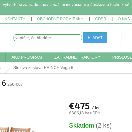
Vytvorte si záhradu snov s našimi inováciami a špičkovou technikou!
KONTAKTY
OBCHODNÉ PODMIENKY
GDPR
O NÁS
HĽADAŤ
AKU PROGRAM
ZAHRADNÉ TRAKTORY
PRÍSLUŠ
u
Stolová zostava PRINCE Vega 6
 6
250-007
€475
/ ks
€386,18 bez DPH
Jednotková
Skladom
(2 ks)
cena: