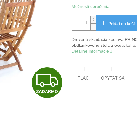
Možnosti doručenia
Pridať do koší
Drevená skladacia zostava PRINCE
obdĺžnikového stola z exotického,
Detailné informácie
Z
TLAČ
OPÝTAŤ SA
ZADARMO
A
D