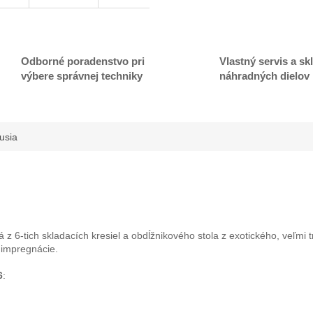
A
R
Odborné poradenstvo pri
Vlastný servis a sk
výbere správnej techniky
náhradných dielov
M
usia
O
 6-tich skladacích kresiel a obdĺžnikového stola z exotického, veľmi t
 impregnácie.
6
: