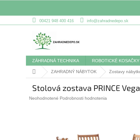
Prejsť
00421 948 400 416
info@zahradnedepo.sk
na
obsah
ZÁHRADNÁ TECHNIKA
ROBOTICKÉ KOSAČKY
Domov
ZAHRADNÝ NÁBYTOK
Zostavy nábytk
Stolová zostava PRINCE Vega
Priemerné
Neohodnotené
Podrobnosti hodnotenia
hodnotenie
produktu
je
0,0
z
5
hviezdičiek.