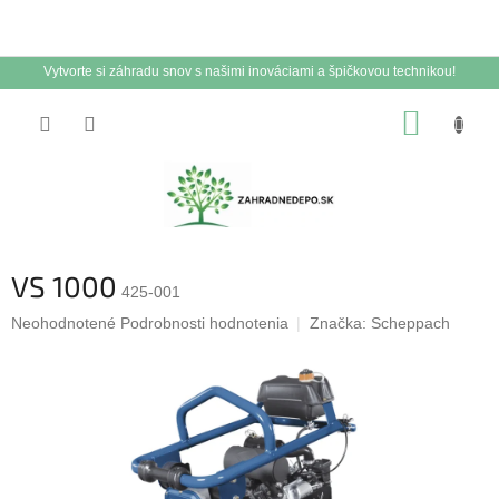
Vytvorte si záhradu snov s našimi inováciami a špičkovou technikou!
Prejsť
NÁKUP
na
obsah
KOŠÍK
VS 1000
425-001
Priemerné
Neohodnotené
Podrobnosti hodnotenia
Značka:
Scheppach
hodnotenie
produktu
je
0,0
z
5
hviezdičiek.