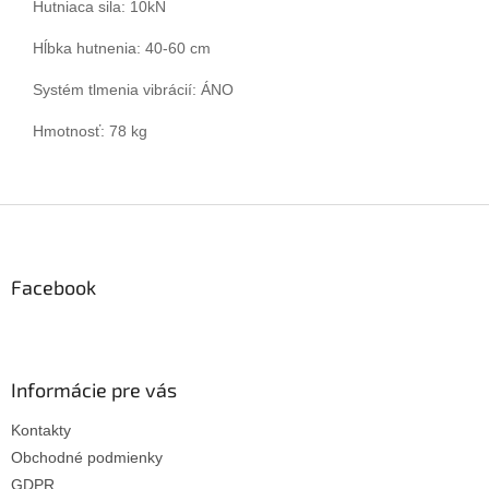
Hutniaca sila: 10kN
Hĺbka hutnenia: 40-60 cm
Systém tlmenia vibrácií: ÁNO
Hmotnosť: 78 kg
Z
á
p
ä
Facebook
t
i
e
Informácie pre vás
Kontakty
Obchodné podmienky
GDPR