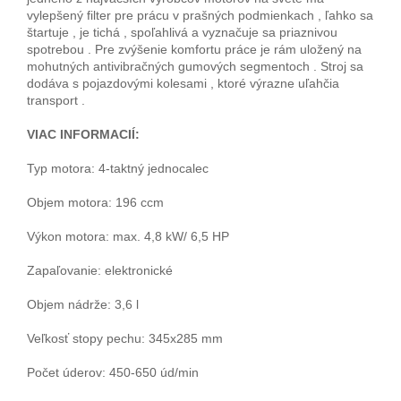
vylepšený filter pre prácu v prašných podmienkach , ľahko sa
štartuje , je tichá , spoľahlivá a vyznačuje sa priaznivou
spotrebou . Pre zvýšenie komfortu práce je rám uložený na
mohutných antivibračných gumových segmentoch . Stroj sa
dodáva s pojazdovými kolesami , ktoré výrazne uľahčia
transport .
VIAC INFORMACIÍ:
Typ motora: 4-taktný jednocalec
Objem motora: 196 ccm
Výkon motora: max. 4,8 kW/ 6,5 HP
Zapaľovanie: elektronické
Objem nádrže: 3,6 l
Veľkosť stopy pechu: 345x285 mm
Počet úderov: 450-650 úd/min