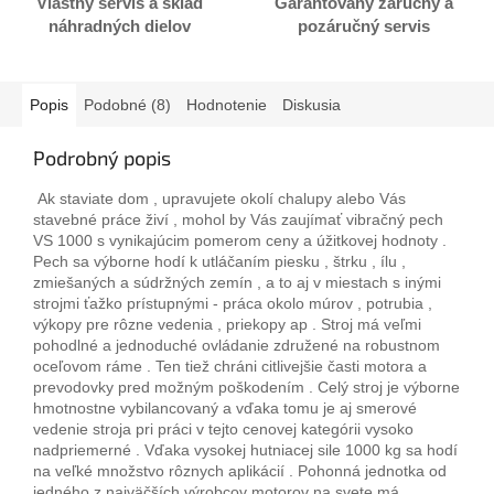
Vlastný servis a sklad
Garantovaný záručný a
náhradných dielov
pozáručný servis
Popis
Podobné (8)
Hodnotenie
Diskusia
Podrobný popis
Ak staviate dom , upravujete okolí chalupy alebo Vás
stavebné práce živí , mohol by Vás zaujímať vibračný pech
VS 1000 s vynikajúcim pomerom ceny a úžitkovej hodnoty .
Pech sa výborne hodí k utláčaním piesku , štrku , ílu ,
zmiešaných a súdržných zemín , a to aj v miestach s inými
strojmi ťažko prístupnými - práca okolo múrov , potrubia ,
výkopy pre rôzne vedenia , priekopy ap . Stroj má veľmi
pohodlné a jednoduché ovládanie združené na robustnom
oceľovom ráme . Ten tiež chráni citlivejšie časti motora a
prevodovky pred možným poškodením . Celý stroj je výborne
hmotnostne vybilancovaný a vďaka tomu je aj smerové
vedenie stroja pri práci v tejto cenovej kategórii vysoko
nadpriemerné . Vďaka vysokej hutniacej sile 1000 kg sa hodí
na veľké množstvo rôznych aplikácií . Pohonná jednotka od
jedného z najväčších výrobcov motorov na svete má