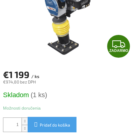
Z
ZADARMO
A
D
€1 199
/ ks
A
€974,80 bez DPH
Jednotková
R
Skladom
(1 ks)
cena:
M
Možnosti doručenia
O
Pridať do košíka