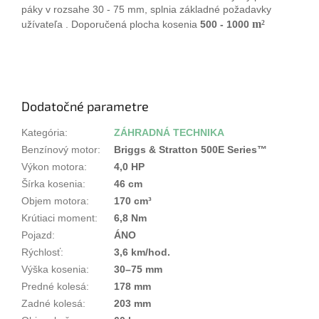
páky v rozsahe 30 - 75 mm, splnia základné požadavky
m²
užívateľa . Doporučená plocha kosenia
500 - 1000
Dodatočné parametre
Kategória
:
ZÁHRADNÁ TECHNIKA
Benzínový motor
:
Briggs & Stratton 500E Series™
Výkon motora
:
4,0 HP
Šírka kosenia
:
46 cm
Objem motora
:
170 cm³
Krútiaci moment
:
6,8 Nm
Pojazd
:
ÁNO
Rýchlosť
:
3,6 km/hod.
Výška kosenia
:
30–75 mm
Predné kolesá
:
178 mm
Zadné kolesá
:
203 mm