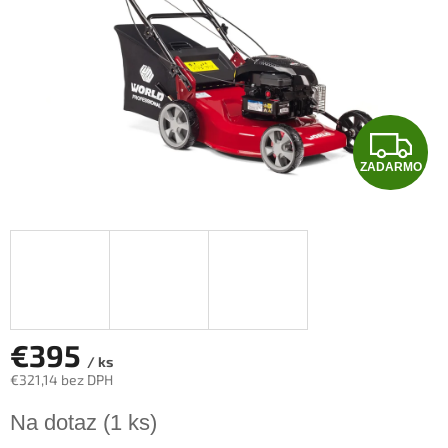
Z
ZADARMO
A
D
A
R
M
€395
/ ks
€321,14 bez DPH
O
Jednotková
Na dotaz
(1 ks)
cena: