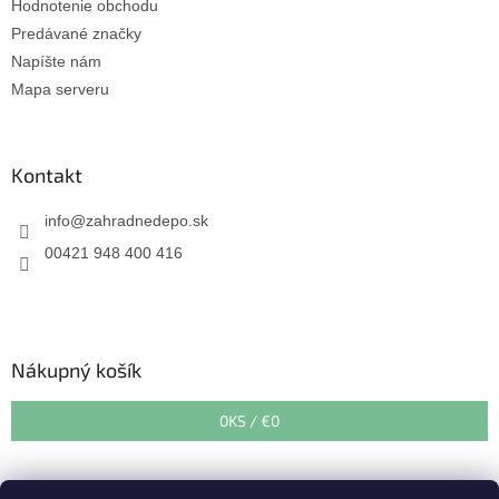
Hodnotenie obchodu
Predávané značky
Napíšte nám
Mapa serveru
Kontakt
info
@
zahradnedepo.sk
00421 948 400 416
Nákupný košík
0
KS /
€0