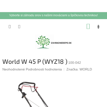
Vytvorte si záhradu snov s našimi inováciami a špičkovou technikou!
Prejsť
NÁKUP
na
obsah
KOŠÍK
World W 45 P (WYZ18 )
100-042
Priemerné
Neohodnotené
Podrobnosti hodnotenia
Značka:
WORLD
hodnotenie
produktu
je
0,0
z
5
hviezdičiek.