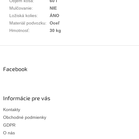
Objem koša
:
60 l
Mulčovanie
:
NIE
Ložiská kolies
:
ÁNO
Materiál podvozku
:
Oceľ
Hmotnosť
:
30 kg
Z
á
p
ä
Facebook
t
i
e
Informácie pre vás
Kontakty
Obchodné podmienky
GDPR
O nás