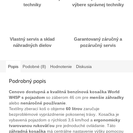
techniky
výbere správnej techniky
Vlastný servis a sklad
Garantovaný záručný a
náhradných dielov
pozáručný servis
Popis
Podobné (8)
Hodnotenie
Diskusia
Podrobný popis
Cenovo dostupná a kvalitná benzínová kosačka World
W45P s pojazdom
so záberom 46 cm pre
menšie záhradky
alebo
nenáročné používanie
.
Textílny zberací koš o objeme
60 litrov
zaručuje
bezproblémové vyprázdnenie pokosenej trávy.
.
Kosačka
je
vybavená
pojazdom
o rýchlosti
3,6
km/
hod a
ergonomicky
tvarovanou
rukoväťou
pre jednoduché
ovládanie.
Táto
záhradná kosačka
má centrálne nastavenie výšky pomocou