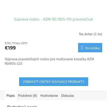
Súprava nožov - AZM 90/90S-110 pravotočivé
Na dotaz
(1 ks)
€161,79 bez DPH
€199
Do košíka
Súprava pravotočivých nožov pre mulčovacie kosačky AZM
90/90S-110.
ZOBRAZIŤ VŠETKY SÚVISIACE PRODUKTY
Popis
Podobné (8)
Hodnotenie
Diskusia
Podrobný popis