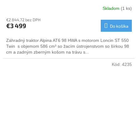
A
Skladom
(1 ks)
R
€2 844,72 bez DPH
€3 499
Do košíka
M
Záhradný traktor Alpina AT6 98 HWA s motorom Loncin ST 550
O
Twin s objemom 586 cm³ so žacím ústrojenstvom so šírkou 98
cm a zadným zberným košom na trávu s...
Kód:
4235