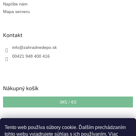
Napíšte nám
Mapa serveru
Kontakt
info
@
zahradnedepo.sk
00421 948 400 416
Nákupný košík
0
KS /
€0
Tento web používa súbory cookie. Ďalším prechádzaním
tohto webu vyjadrujete súhlas s ich používaním. Viac