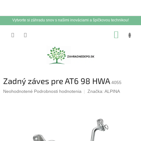
Vytvorte si záhradu snov s našimi inováciami a špičkovou technikou!
Prejsť
NÁKUP
na
obsah
KOŠÍK
Zadný záves pre AT6 98 HWA
4055
Priemerné
Neohodnotené
Podrobnosti hodnotenia
Značka:
ALPINA
hodnotenie
produktu
je
0,0
z
5
hviezdičiek.