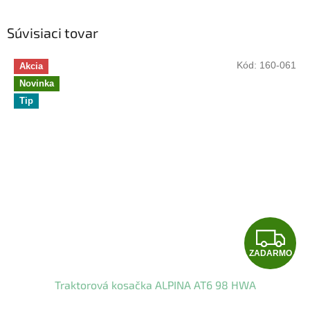
Súvisiaci tovar
Kód:
160-061
Akcia
Novinka
Tip
Z
ZADARMO
A
Traktorová kosačka ALPINA AT6 98 HWA
D