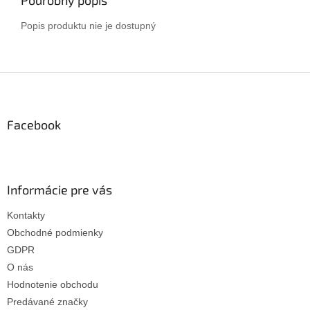
Popis produktu nie je dostupný
Z
á
p
ä
Facebook
t
i
e
Informácie pre vás
Kontakty
Obchodné podmienky
GDPR
O nás
Hodnotenie obchodu
Predávané značky