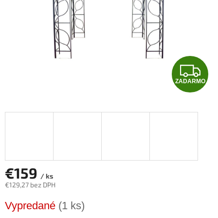
Z
ZADARMO
A
D
A
R
M
€159
/ ks
€129,27 bez DPH
O
Jednotková
Vypredané
(1 ks)
cena: