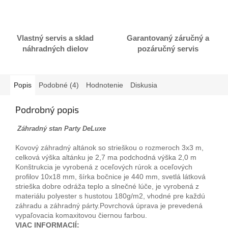
Vlastný servis a sklad
Garantovaný záručný a
náhradných dielov
pozáručný servis
Popis
Podobné (4)
Hodnotenie
Diskusia
Podrobný popis
Záhradný stan Party DeLuxe
Kovový záhradný altánok so strieškou o rozmeroch 3x3 m,
celková výška altánku je 2,7 ma podchodná výška 2,0 m
Konštrukcia je vyrobená z oceľových rúrok a oceľových
profilov 10x18 mm, šírka bočnice je 440 mm, svetlá látková
strieška dobre odráža teplo a slnečné lúče, je vyrobená z
materiálu polyester s hustotou 180g/m2, vhodné pre každú
záhradu a záhradný párty.Povrchová úprava je prevedená
vypaľovacia komaxitovou čiernou farbou.
VIAC INFORMACIÍ: