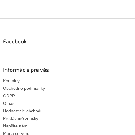
Z
á
p
ä
Facebook
t
i
e
Informácie pre vás
Kontakty
Obchodné podmienky
GDPR
O nás
Hodnotenie obchodu
Predávané značky
Napíšte nám
Mapa serveru