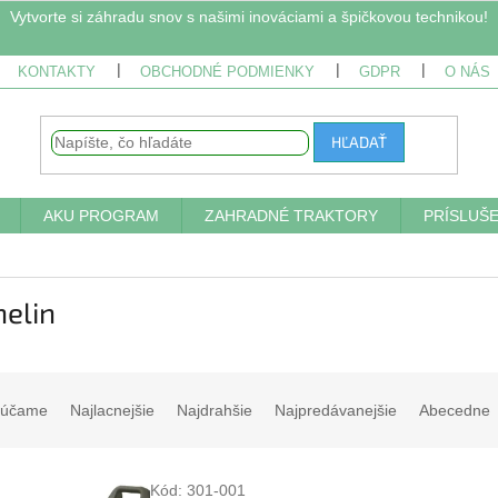
Vytvorte si záhradu snov s našimi inováciami a špičkovou technikou!
KONTAKTY
OBCHODNÉ PODMIENKY
GDPR
O NÁS
HĽADAŤ
AKU PROGRAM
ZAHRADNÉ TRAKTORY
PRÍSLUŠ
elin
rúčame
Najlacnejšie
Najdrahšie
Najpredávanejšie
Abecedne
Kód:
301-001