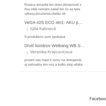
Kosaca dorazila len dnes,skúsenosti s
ňou ešte nemám,zatiaľ len čo sa tyka
výbavy,doručenia,všetko ok
VeGA 42S ECO 4in1- AKU pojazdová kosačka
Júlia Kalinová
|
Hodnotenie produktu je 5 z 5 hviezdičiek.
S produktom som spokojná
Drvič konárov Weibang WB SH 4003E
Veronika Krajcovicova
|
Hodnotenie produktu je 5 z 5 hviezdičiek.
prosim vas maet k tomu na dokupenie
aj nahradny ten noz a kolko stoji vdaka
Z
á
p
ä
t
Faceboo
i
e