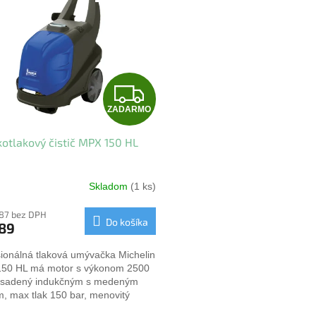
Z
ZADARMO
A
otlakový čistič MPX 150 HL
D
A
Skladom
(1 ks)
R
,87 bez DPH
Do košíka
589
M
ionálná tlaková umývačka Michelin
O
50 HL má motor s výkonom 2500
osadený indukčným s medeným
m, max tlak 150 bar, menovitý
k 500 l/hod.