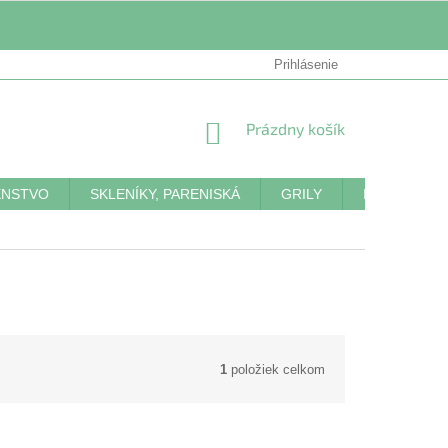
HODNOTENIE OBCHODU
PREDÁVANÉ ZNAČKY
Prihlásenie
NAPÍŠ
NÁKUPNÝ
Prázdny košík
KOŠÍK
ENSTVO
SKLENÍKY, PARENISKÁ
GRILY
INFRASAUN
1
položiek celkom