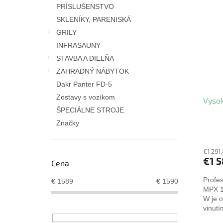
ý
i
l
PRÍSLUŠENSTVO
p
e
SKLENÍKY, PARENISKÁ
i
p
GRILY
s
r
p
INFRASAUNY
o
r
d
STAVBA A DIELŇA
o
u
ZAHRADNÝ NÁBYTOK
d
k
Dakr Panter FD-5
u
t
Zostavy s vozíkom
Vysok
k
o
ŠPECIÁLNE STROJE
t
v
o
Značky
v
€1 291
€1 
Cena
Profes
€
1589
€
1590
MPX 1
W je 
vinutí
prieto