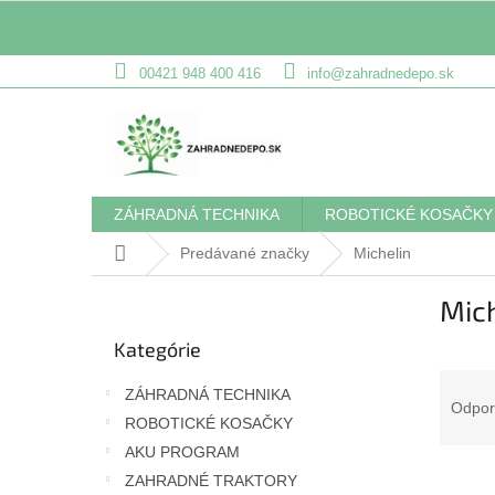
Prejsť
00421 948 400 416
info@zahradnedepo.sk
na
obsah
ZÁHRADNÁ TECHNIKA
ROBOTICKÉ KOSAČKY
Domov
Predávané značky
Michelin
B
Mich
o
Preskočiť
č
Kategórie
kategórie
n
R
ý
ZÁHRADNÁ TECHNIKA
a
p
Odpo
ROBOTICKÉ KOSAČKY
d
a
e
AKU PROGRAM
n
V
n
e
ZAHRADNÉ TRAKTORY