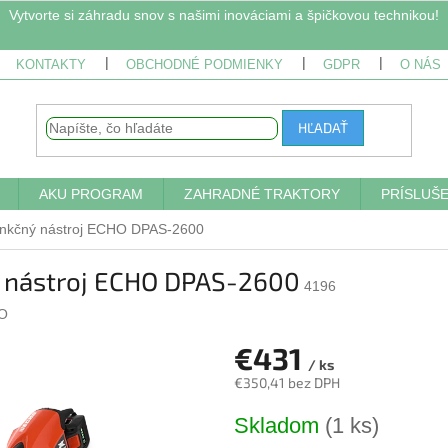
Vytvorte si záhradu snov s našimi inováciami a špičkovou technikou!
KONTAKTY
OBCHODNÉ PODMIENKY
GDPR
O NÁS
HĽADAŤ
AKU PROGRAM
ZAHRADNÉ TRAKTORY
PRÍSLUŠ
unkčný nástroj ECHO DPAS-2600
 nástroj ECHO DPAS-2600
4196
O
€431
/ ks
€350,41 bez DPH
Jednotková
Skladom
(1 ks)
cena: