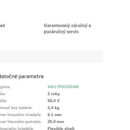
lad
Garantovaný záručný a
pozáručný servis
datočné parametre
gória
:
AKU PROGRAM
uka
:
2 roky
ätie
:
50,4 V
nosť bez batérie
:
2,4 kg
mer hnacieho hriadeľa
:
6.1 mm
mer hlavného potrubia
:
25.0 mm
hnacieho hriadeľa
:
Flexible shaft