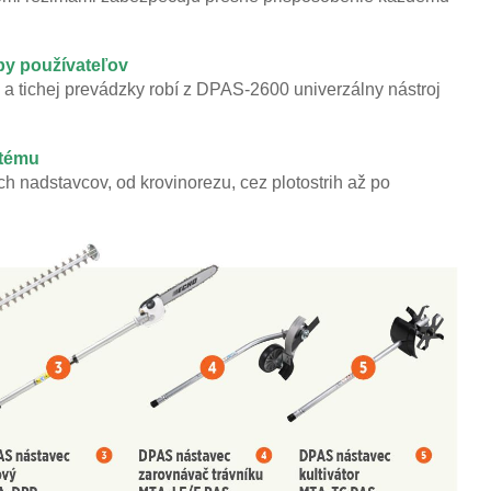
by používateľov
a tichej prevádzky robí z DPAS‑2600 univerzálny nástroj
stému
h nadstavcov, od krovinorezu, cez plotostrih až po