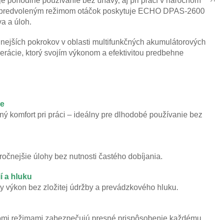
e pohodlné používanie bez únavy, aj pri práci v náročnom
rom predvoleným režimom otáčok poskytuje ECHO DPAS‑2600
va a úloh.
ejších pokrokov v oblasti multifunkčných akumulátorových
nerácie, ktorý svojím výkonom a efektivitou predbehne
de
 komfort pri práci – ideálny pre dlhodobé používanie bez
očnejšie úlohy bez nutnosti častého dobíjania.
í a hluku
y výkon bez zložitej údržby a prevádzkového hluku.
tromi režimami zabezpečujú presné prispôsobenie každému