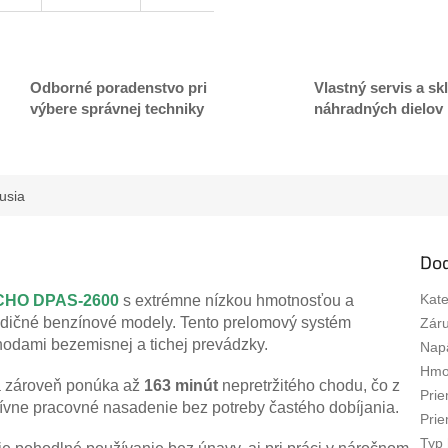
A
R
Odborné poradenstvo pri
Vlastný servis a sk
výbere správnej techniky
náhradných dielov
M
usia
O
Do
Kate
 ECHO DPAS-2600
s extrémne nízkou hmotnosťou a
radičné benzínové modely. Tento prelomový systém
Zár
odami bezemisnej a tichej prevádzky.
Nap
Hmot
e a zároveň ponúka až
163 minút
nepretržitého chodu, čo z
Prie
zívne pracovné nasadenie bez potreby častého dobíjania.
Prie
Typ 