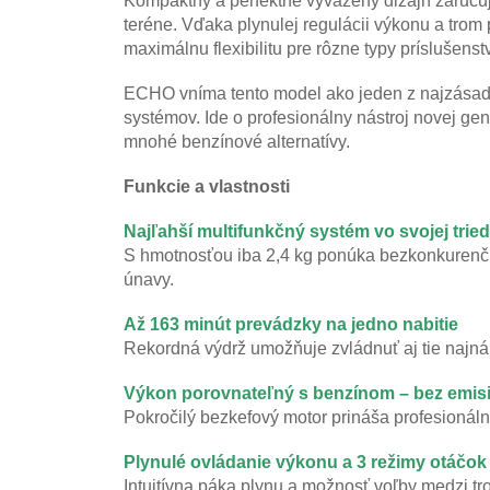
Kompaktný a perfektne vyvážený dizajn zaručuj
teréne. Vďaka plynulej regulácii výkonu a t
maximálnu flexibilitu pre rôzne typy príslušenst
ECHO vníma tento model ako jeden z najzásadn
systémov. Ide o profesionálny nástroj novej ge
mnohé benzínové alternatívy.
Funkcie a vlastnosti
Najľahší multifunkčný systém vo svojej trie
S hmotnosťou iba 2,4 kg ponúka bezkonkurenčný
únavy.
Až 163 minút prevádzky na jedno nabitie
Rekordná výdrž umožňuje zvládnuť aj tie najnár
Výkon porovnateľný s benzínom – bez emisi
Pokročilý bezkefový motor prináša profesionáln
Plynulé ovládanie výkonu a 3 režimy otáčok
Intuitívna páka plynu a možnosť voľby medzi 