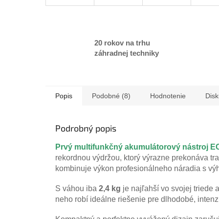
20 rokov na trhu
záhradnej techniky
Popis
Podobné (8)
Hodnotenie
Disk
Podrobný popis
Prvý multifunkčný akumulátorový nástroj
rekordnou výdržou, ktorý výrazne prekonáva t
kombinuje výkon profesionálneho náradia s výh
S váhou iba
2,4 kg
je najľahší vo svojej tried
neho robí ideálne riešenie pre dlhodobé, inten