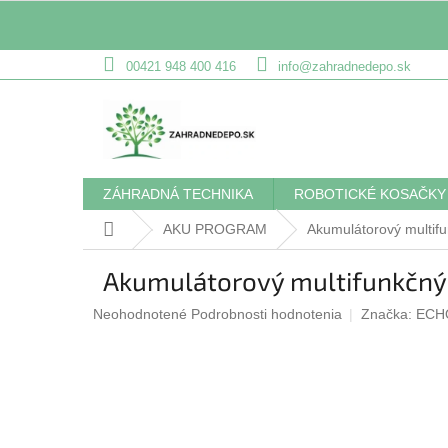
Prejsť
00421 948 400 416
info@zahradnedepo.sk
na
obsah
ZÁHRADNÁ TECHNIKA
ROBOTICKÉ KOSAČKY
Domov
AKU PROGRAM
Akumulátorový multif
Akumulátorový multifunkčný
Priemerné
Neohodnotené
Podrobnosti hodnotenia
Značka:
ECH
hodnotenie
produktu
je
0,0
z
5
hviezdičiek.