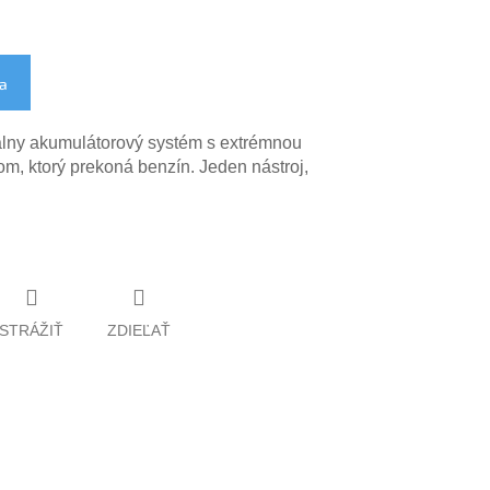
ka
lny akumulátorový systém s extrémnou
m, ktorý prekoná benzín. Jeden nástroj,
STRÁŽIŤ
ZDIEĽAŤ