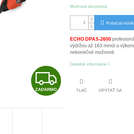
Možnosti doručenia
Pridať do koší
ECHO DPAS‑2600
profesioná
výdržou až 163 minút a výkono
nekonečné možnosti.
Detailné informácie
Z
ZADARMO
TLAČ
OPÝTAŤ SA
A
D