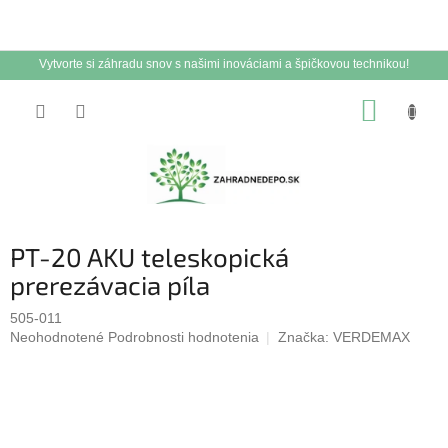
Vytvorte si záhradu snov s našimi inováciami a špičkovou technikou!
Prejsť
NÁKUP
na
obsah
KOŠÍK
PT-20 AKU teleskopická
prerezávacia píla
505-011
Priemerné
Neohodnotené
Podrobnosti hodnotenia
Značka:
VERDEMAX
hodnotenie
produktu
je
0,0
z