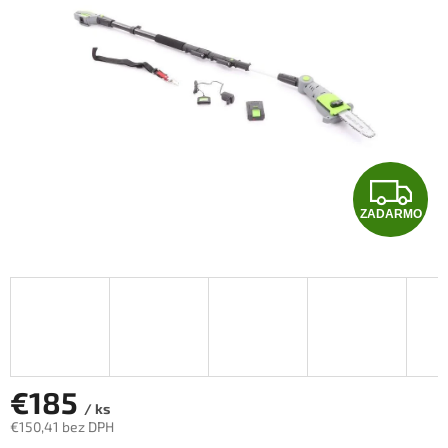
5
hviezdičiek.
Z
ZADARMO
A
D
A
R
M
€185
/ ks
€150,41 bez DPH
O