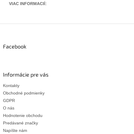
VIAC INFORMACIÍ:
Z
á
p
ä
Facebook
t
i
e
Informácie pre vás
Kontakty
Obchodné podmienky
GDPR
O nás
Hodnotenie obchodu
Predávané značky
Napíšte nám