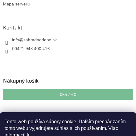
Mapa serveru
Kontakt
info
@
zahradnedepo.sk
00421 948 400 416
Nákupný košík
0
KS /
€0
Tento web používa súbory cookie. Ďalším prechádzaním
tohto webu vyjadrujete súhlas s ich používaním. Viac
informácií
tu
.