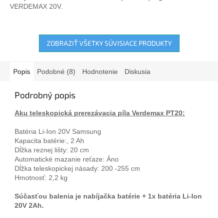
VERDEMAX 20V.
ZOBRAZIŤ VŠETKY SÚVISIACE PRODUKTY
Popis
Podobné (8)
Hodnotenie
Diskusia
Podrobný popis
Aku teleskopická prerezávacia píla Verdemax PT20:
Batéria Li-Ion 20V Samsung
Kapacita batérie:, 2 Ah
Dĺžka reznej lišty: 20 cm
Automatické mazanie reťaze: Áno
Dĺžka teleskopickej násady: 200 -255 cm
Hmotnosť: 2,2 kg
Súčasťou balenia je nabíjačka batérie + 1x batéria Li-lon
20V 2Ah.