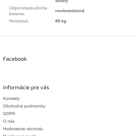
snahy
Odporúčaná plocha
neobmedzená
kosenia
:
Hmotnosť
:
89 kg
Z
á
p
ä
Facebook
t
i
e
Informácie pre vás
Kontakty
Obchodné podmienky
GDPR
O nás
Hodnotenie obchodu