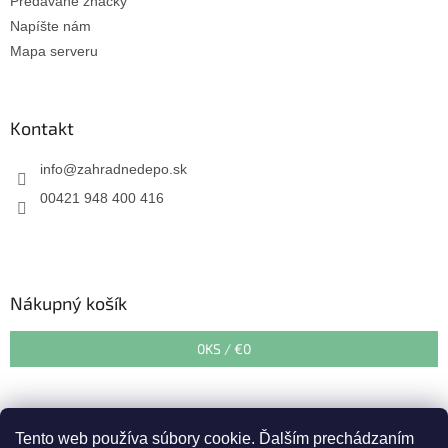
Predávané značky
Napíšte nám
Mapa serveru
Kontakt
info
@
zahradnedepo.sk
00421 948 400 416
Nákupný košík
0
KS /
€0
Tento web používa súbory cookie. Ďalším prechádzaním