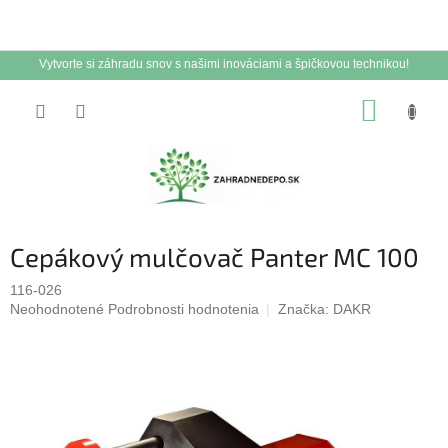
Vytvorte si záhradu snov s našimi inováciami a špičkovou technikou!
Prejsť
NÁKUP
na
obsah
KOŠÍK
Cepákový mulčovač Panter MC 100
116-026
Priemerné
Neohodnotené
Podrobnosti hodnotenia
Značka:
DAKR
hodnotenie
produktu
je
0,0
z
5
hviezdičiek.