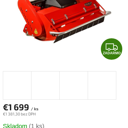
Z
ZADARMO
A
D
A
R
M
€1 699
/ ks
€1 381,30 bez DPH
O
Jednotková
Skladom
(1 ks)
cena: