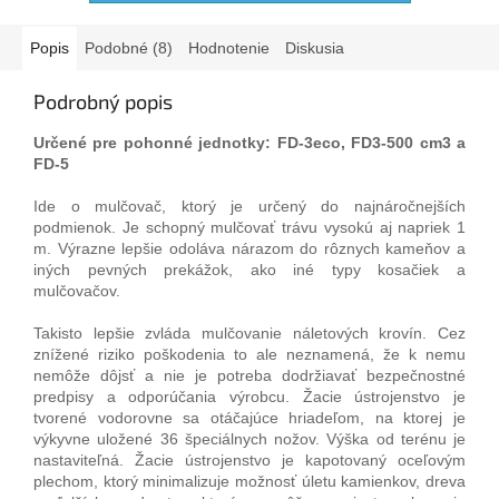
Popis
Podobné (8)
Hodnotenie
Diskusia
Podrobný popis
Určené pre pohonné jednotky: FD-3eco, FD3-500 cm3 a
FD-5
Ide o mulčovač, ktorý je určený do najnáročnejších
podmienok. Je schopný mulčovať trávu vysokú aj napriek 1
m. Výrazne lepšie odoláva nárazom do rôznych kameňov a
iných pevných prekážok, ako iné typy kosačiek a
mulčovačov.
Takisto lepšie zvláda mulčovanie náletových krovín. Cez
znížené riziko poškodenia to ale neznamená, že k nemu
nemôže dôjsť a nie je potreba dodržiavať bezpečnostné
predpisy a odporúčania výrobcu. Žacie ústrojenstvo je
tvorené vodorovne sa otáčajúce hriadeľom, na ktorej je
výkyvne uložené 36 špeciálnych nožov. Výška od terénu je
nastaviteľná. Žacie ústrojenstvo je kapotovaný oceľovým
plechom, ktorý minimalizuje možnosť úletu kamienkov, dreva