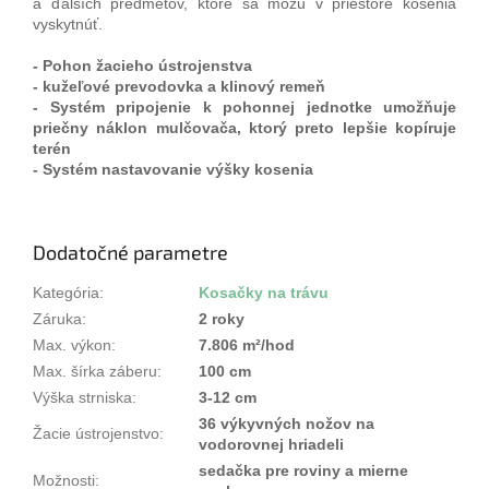
a ďalších predmetov, ktoré sa môžu v priestore kosenia
vyskytnúť.
- Pohon žacieho ústrojenstva
- kužeľové prevodovka a klinový remeň
- Systém pripojenie k pohonnej jednotke umožňuje
priečny náklon mulčovača, ktorý preto lepšie kopíruje
terén
- Systém nastavovanie výšky kosenia
Dodatočné parametre
Kategória
:
Kosačky na trávu
Záruka
:
2 roky
Max. výkon
:
7.806 m²/hod
Max. šírka záberu
:
100 cm
Výška strniska
:
3-12 cm
36 výkyvných nožov na
Žacie ústrojenstvo
:
vodorovnej hriadeli
sedačka pre roviny a mierne
Možnosti
: