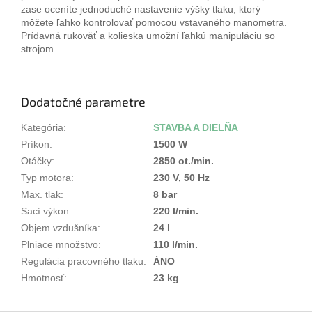
zase oceníte jednoduché nastavenie výšky tlaku, ktorý
môžete ľahko kontrolovať pomocou vstavaného manometra.
Prídavná rukoväť a kolieska umožní ľahkú manipuláciu so
strojom.
Dodatočné parametre
Kategória
:
STAVBA A DIELŇA
Príkon
:
1500 W
Otáčky
:
2850 ot./min.
Typ motora
:
230 V, 50 Hz
Max. tlak
:
8 bar
Sací výkon
:
220 l/min.
Objem vzdušníka
:
24 l
Plniace množstvo
:
110 l/min.
Regulácia pracovného tlaku
:
ÁNO
Hmotnosť
:
23 kg