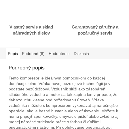
Vlastný servis a sklad
Garantovaný záručný a
náhradných dielov
pozáručný servis
Popis
Podobné (8)
Hodnotenie
Diskusia
Podrobný popis
Tento kompresor je ideálnym pomocníkom do každej
domácej dielne. Vďaka novej bezolejové technológii je v
podstate bezúdržbový. Vzdušník slúži ako zásobáreň
stlačeného vzduchu a motor sa tak zapína len v prípade, že
tlak vzduchu klesne pod požadovanú úroveň. Vďaka
vzdušníka môžete s kompresorom vykonávať aj náročnejšie
operácie, ako je bežné hustenia alebo ofukovanie. Môžete k
nemu pripojiť sponkovačky, umývacie pištoľ alebo zvládne aj
menej náročné striekacie práce s farbou či ďalšími
pneumatickými nástrojmi. Pri dofukovanie pneumatík ap.