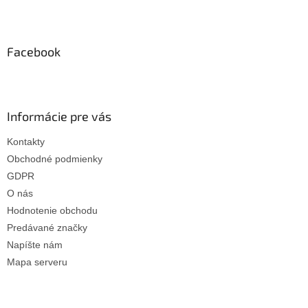
Z
á
p
ä
Facebook
t
i
e
Informácie pre vás
Kontakty
Obchodné podmienky
GDPR
O nás
Hodnotenie obchodu
Predávané značky
Napíšte nám
Mapa serveru