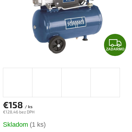
Z
ZADARMO
A
D
A
R
M
€158
/ ks
€128,46 bez DPH
O
Jednotková
Skladom
(1 ks)
cena: