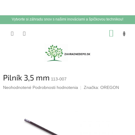
Vytvorte si záhradu snov s našimi inováciami a špičkovou technikou!
Prejsť
NÁKUP
na
obsah
KOŠÍK
Pilník 3,5 mm
113-007
Priemerné
Neohodnotené
Podrobnosti hodnotenia
Značka:
OREGON
hodnotenie
produktu
je
0,0
z
5
hviezdičiek.