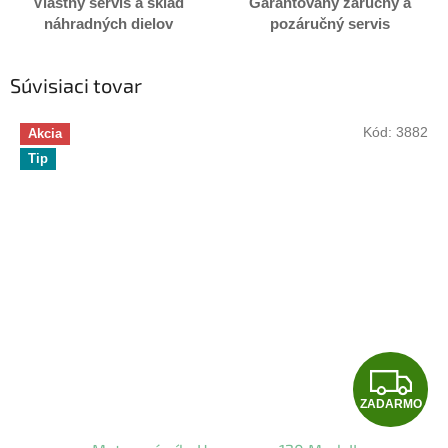
Vlastný servis a sklad
Garantovaný záručný a
náhradných dielov
pozáručný servis
Súvisiaci tovar
Kód:
3882
Akcia
Tip
Z
ZADARMO
A