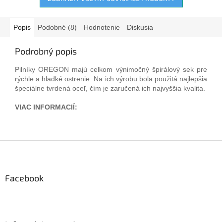
Popis
Podobné (8)
Hodnotenie
Diskusia
Podrobný popis
Pilníky OREGON majú celkom výnimočný špirálový sek pre
rýchle a hladké ostrenie. Na ich výrobu bola použitá najlepšia
špeciálne tvrdená oceľ, čím je zaručená ich najvyššia kvalita.
VIAC INFORMACIÍ:
Z
á
p
ä
Facebook
t
i
e