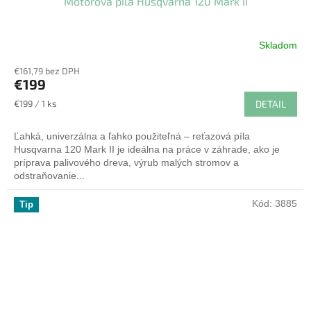
Motorová píla Husqvarna 120 Mark II
D
A
Skladom
R
€161,79 bez DPH
€199
M
Jednotková
€199 / 1 ks
DETAIL
cena:
O
Ľahká, univerzálna a ľahko použiteľná – reťazová píla
Husqvarna 120 Mark II je ideálna na práce v záhrade, ako je
príprava palivového dreva, výrub malých stromov a
odstraňovanie...
Kód:
3885
Tip