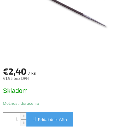
€2,40
/ ks
€1,95 bez DPH
Jednotková
Skladom
cena:
Možnosti doručenia
Pridať do košíka