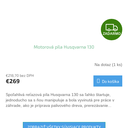
Z
ZADARMO
A
Motorová píla Husqvarna 130
D
A
Na dotaz
(1 ks)
R
€218,70 bez DPH
€269
Do košíka
M
Spoľahlivá reťazová píla Husqvarna 130 sa ľahko štartuje,
O
jednoducho sa s ňou manipuluje a bola vyvinutá pre práce v
záhrade, ako je príprava palivového dreva, prerezávanie...
ZOBRAZIŤ VŠETKY SÚVISIACE PRODUKTY