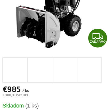
Z
ZADARMO
A
D
A
R
M
€985
/ ks
€800,81 bez DPH
O
Jednotková
Skladom
(1 ks)
cena: