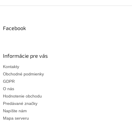
Z
á
p
ä
Facebook
t
i
e
Informácie pre vás
Kontakty
Obchodné podmienky
GDPR
O nás
Hodnotenie obchodu
Predávané značky
Napíšte nám
Mapa serveru