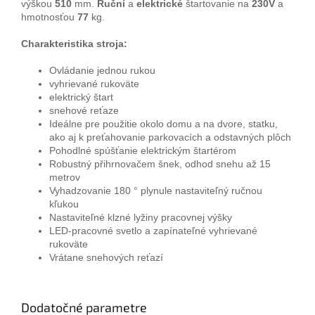
výškou
510
mm.
Ruční
a
elektrické
štartovanie na
230V
a
hmotnosťou
77
kg.
Charakteristika stroja:
Ovládanie jednou rukou
vyhrievané rukoväte
elektrický štart
snehové reťaze
Ideálne pre použitie okolo domu a na dvore, statku,
ako aj k preťahovanie parkovacích a odstavných plôch
Pohodlné spúšťanie elektrickým štartérom
Robustný přihrnovačem šnek, odhod snehu až 15
metrov
Vyhadzovanie 180 ° plynule nastaviteľný ručnou
kľukou
Nastaviteľné klzné lyžiny pracovnej výšky
LED-pracovné svetlo a zapínateľné vyhrievané
rukoväte
Vrátane snehových reťazí
Dodatočné parametre