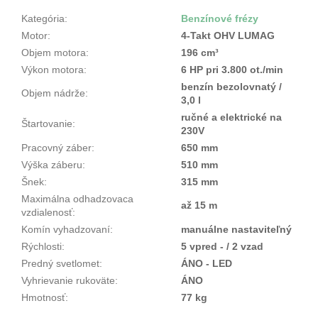
Kategória
:
Benzínové frézy
Motor
:
4-Takt OHV LUMAG
Objem motora
:
196 cm³
Výkon motora
:
6 HP pri 3.800 ot./min
benzín bezolovnatý /
Objem nádrže
:
3,0 l
ručné a elektrické na
Štartovanie
:
230V
Pracovný záber
:
650 mm
Výška záberu
:
510 mm
Šnek
:
315 mm
Maximálna odhadzovaca
až 15 m
vzdialenosť
:
Komín vyhadzovaní
:
manuálne nastaviteľný
Rýchlosti
:
5 vpred - / 2 vzad
Predný svetlomet
:
ÁNO - LED
Vyhrievanie rukoväte
:
ÁNO
Hmotnosť
:
77 kg