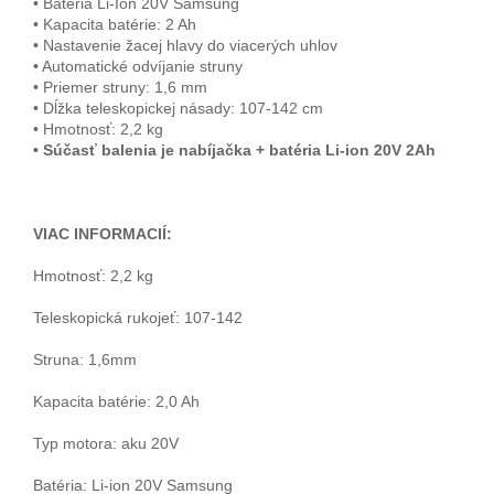
• Batéria Li-Ion 20V Samsung
• Kapacita batérie: 2 Ah
• Nastavenie žacej hlavy do viacerých uhlov
• Automatické odvíjanie struny
• Priemer struny: 1,6 mm
• Dĺžka teleskopickej násady: 107-142 cm
• Hmotnosť: 2,2 kg
• Súčasť balenia je nabíjačka + batéria Li-ion 20V 2Ah
VIAC INFORMACIÍ:
Hmotnosť: 2,2 kg
Teleskopická rukojeť: 107-142
Struna: 1,6mm
Kapacita batérie: 2,0 Ah
Typ motora: aku 20V
Batéria: Li-ion 20V Samsung