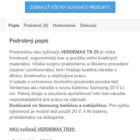
ZOBRAZIŤ VŠETKY SÚVISIACE PRODUKTY
Popis
Podobné (8)
Hodnotenie
Diskusia
Podrobný popis
Prednosťou aku vyžínača
VERDEMAX TR 20
je nízka
hmotnosť, ergonomický tvar a použitia veľmi kvalitných
materiálov. Vďaka svojmu praktickému a líbivému prevedení
zaujme i profesionálov, ktorí hľadajú kvalitné náradie s
dlhšou životnosťou a uľahčujúce prácu.
V súlade s ochrannou životného prostredia ponúka tiež
Verdemax aku náradia s novou batériou Samsung 20 V Li-
ion. Pekný dizajn a zaručená spoľahlivosť robí toto náradie
nepostrádateľné pre prácu na záhrade.
Dodávané so Samsung batériou a nabíjačkou
. Pre vyššiu
výkonnosť je možné tiež použiť 20 V, 4 Ah batériu,
príslušenstvo na dokúpenie.
AKU vyžínač VERDEMAX TR20: