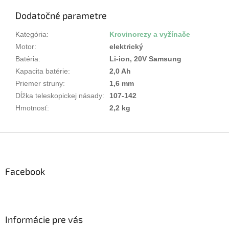
Dodatočné parametre
Kategória
:
Krovinorezy a vyžínače
Motor
:
elektrický
Batéria
:
Li-ion, 20V Samsung
Kapacita batérie
:
2,0 Ah
Priemer struny
:
1,6 mm
Dĺžka teleskopickej násady
:
107-142
Hmotnosť
:
2,2 kg
Z
á
p
ä
Facebook
t
i
e
Informácie pre vás