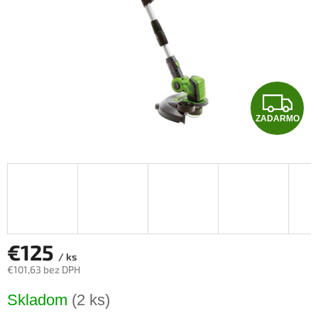
Z
ZADARMO
A
D
A
R
M
€125
/ ks
€101,63 bez DPH
O
Jednotková
Skladom
(2 ks)
cena: